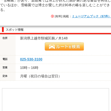
「雪椿園」があり、楽縫庵では博士が好んだ囲炉裏のある書斎を再現し
ているほか、雪椿園では博士が愛した約190本の椿を楽しむことができ
る。
[有料] 掲載：
ミュージアムブック（97件）
スポット情報
新潟県上越市頸城区鵜ノ木148
住所
025-530-3100
電話
10時～16時
営業
月曜（祝日の場合は翌日）
定休