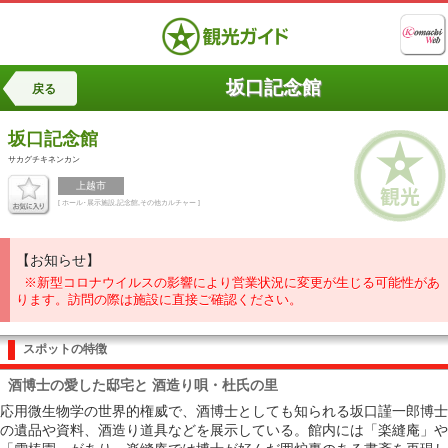
坂口記念館
戻る
坂口記念館
サカグチキネンカン
上越市
[ ホール･展示施設,記念館,その他カルチャー ]
【お知らせ】
※新型コロナウイルスの影響により営業状況に変更が生じる可能性があ
ります。訪問の際は施設に直接ご確認ください。
スポットの特徴
酒博士の愛した邸宅と 酒造り唄・杜氏の里
応用微生物学の世界的権威で、酒博士としても知られる坂口謹一郎博士
の遺品や資料、酒造り道具などを展示している。館内には「楽縫庵」や