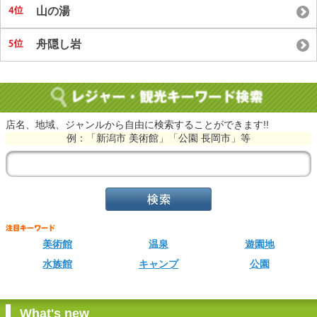
山の湯
舟隠し岩
店名、地域、ジャンルから自由に検索することができます!!
例：「新潟市 美術館」「公園 長岡市」等
美術館
温泉
遊園地
水族館
キャンプ
公園
What's new