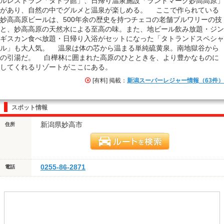
ルレストラン「タトラ館」、日帰り温泉施設「ランドマーク妙高高原」
があり、自然の中でグルメと温泉が楽しめる。 ここで作られている
妙高高原ビールは、500年余の歴史を持つチェコの老舗ブルワリーの技
と、妙高高原の天然水による至高の味。また、地ビール飲み放題・ジン
ギスカン食べ放題・日帰り入浴がセットになった「タトランドスペシャ
ル」も大人気。 温泉は体の芯から温まる単純硫黄泉。南地獄谷から
の引湯だ。 白樺林に囲まれた高原のひとときを、より豊かなものに
してくれるリゾートがここにある。
[有料] 掲載：
新潟スーパーレジャー情報（63件）
スポット情報
新潟県妙高市
住所
0255-86-2871
電話