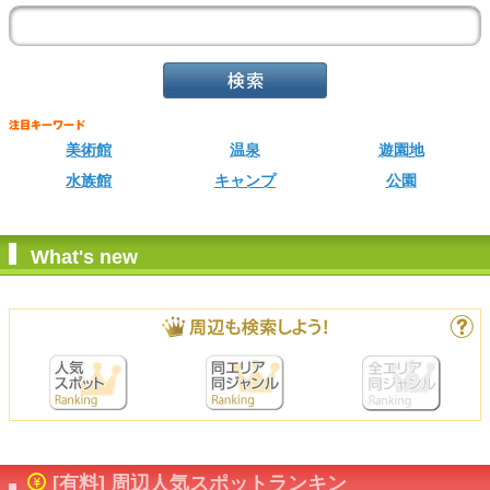
美術館
温泉
遊園地
水族館
キャンプ
公園
What's new
[有料] 周辺人気スポットランキン