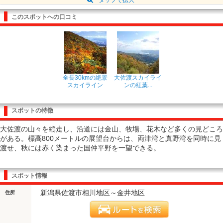
このスポットへの口コミ
全長30kmの絶景
大佐渡スカイライ
スカイライン
ンの紅葉...
スポットの特徴
大佐渡の山々を縦走し、沿道には金山、牧場、花木など多くの見どころ
がある。標高800メートルの展望台からは、両津湾と真野湾を同時に見
渡せ、秋には赤く染まった国仲平野を一望できる。
スポット情報
新潟県佐渡市相川地区～金井地区
住所