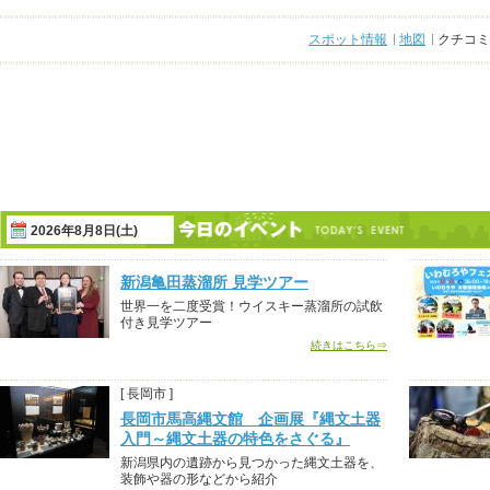
スポット情報
地図
クチコミ
2026年8月8日(土)
新潟亀田蒸溜所 見学ツアー
世界一を二度受賞！ウイスキー蒸溜所の試飲
付き見学ツアー
続きはこちら⇒
[ 長岡市 ]
長岡市馬高縄文館 企画展『縄文土器
入門～縄文土器の特色をさぐる』
新潟県内の遺跡から見つかった縄文土器を、
装飾や器の形などから紹介