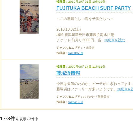
投稿日：
2010月10月01日 10時02分
FUJITUKA BEACH SURF PARTY
～この素晴らしい海を子供たちへ～
2010.10.02(土)
場所:新潟県新発田市藤塚浜海水浴場
チケット:前売り2000円、当...
⇒続きを読む
ジャンル＆エリア：
/ 未設定
投稿者：
tok389709
投稿日：
2009月08月14日 11時11分
藤塚浜情報
今日は天気のためか、ビーチがにぎわってます
藤塚浜はファミリーが多いようです。
⇒続きを
ジャンル＆エリア：
おでかけ / 新発田市
投稿者：
tok641283
1～3件
を表示 / 3件中