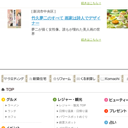
続きはこちら⇒
[ 新潟市中央区 ]
竹久夢二のすべて 画家は詩人でデザイ
ナー
夢二が描く女性像。誰もが憧れた美人画の世
界
続きはこちら⇒
ラーメン
レジャー・観光 TOP
ランチ
日帰り温泉・日帰り湯
カフェ
パワースポットめぐり
絶景スポット