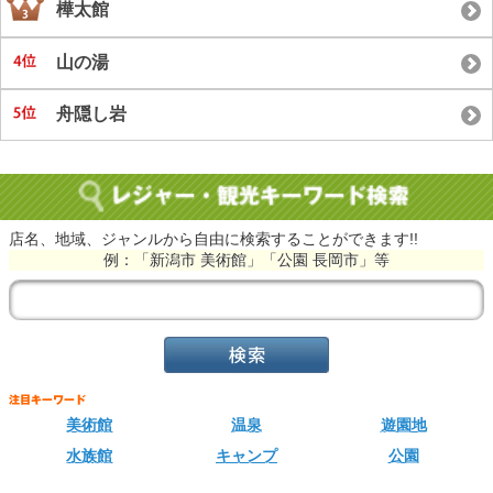
樺太館
山の湯
舟隠し岩
店名、地域、ジャンルから自由に検索することができます!!
例：「新潟市 美術館」「公園 長岡市」等
美術館
温泉
遊園地
水族館
キャンプ
公園