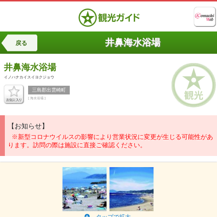
井鼻海水浴場
戻る
井鼻海水浴場
イノハナカイスイヨクジョウ
三島郡出雲崎町
[ 海水浴場 ]
【お知らせ】
※新型コロナウイルスの影響により営業状況に変更が生じる可能性があ
ります。訪問の際は施設に直接ご確認ください。
タップで拡大