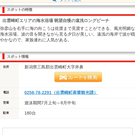
スポットの特徴
出雲崎町エリアの海水浴場 眺望自慢の遠浅ロングビーチ
弥彦山を右手に海の向こうは佐渡まで見渡すことができる、風光明媚な
海水浴場。波の音を聞きながら見る夕日が美しい。遠浅の海岸で波が穏
やかなので、家族連れに人気がある。
スポット情報
新潟県三島郡出雲崎町大字井鼻
住所
0258-78-2291（出雲崎町産業観光課）
電話
遊泳期間7月上旬～8月中旬
営業
180台
駐車