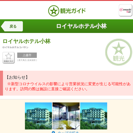
ロイヤルホテル小林
戻る
ロイヤルホテル小林
ロイヤルホテルコバヤシ
上越市
[ 露天風呂,温泉旅館 ]
【お知らせ】
※新型コロナウイルスの影響により営業状況に変更が生じる可能性があ
ります。訪問の際は施設に直接ご確認ください。
タップで拡大