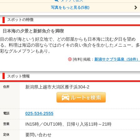
写真をもっと見る(5枚)
スポットの特徴
日本海の夕景と新鮮魚介を満喫
目の前が海という好立地で、どの部屋からも日本海に沈む夕日を望め
る。料理は海辺の宿ならではのイキの良い魚介を生かしたメニュー。多
彩なグルメプランもあり。
[有料] 掲載：
新潟サクブラ温泉（58件）
スポット情報
新潟県上越市大潟区雁子浜304-2
住所
025-534-2555
電話
IN15時／OUT10時、日帰り入浴11時～21時
営業
要問い合わせ
定休