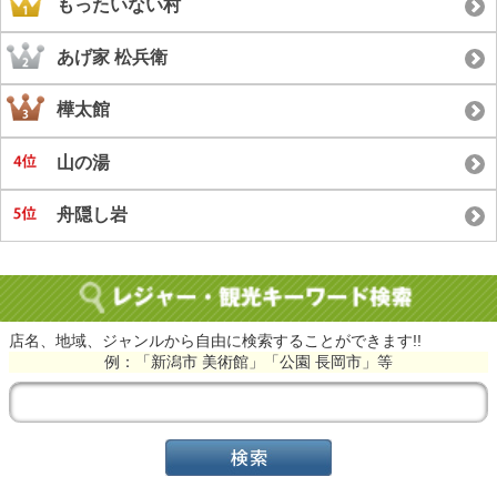
もったいない村
あげ家 松兵衛
樺太館
山の湯
舟隠し岩
店名、地域、ジャンルから自由に検索することができます!!
例：「新潟市 美術館」「公園 長岡市」等