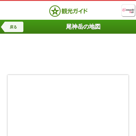
尾神岳の地図
戻る