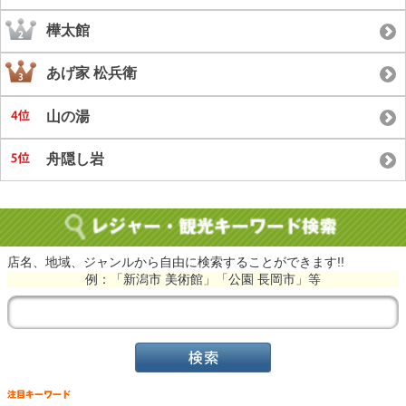
樺太館
あげ家 松兵衛
山の湯
舟隠し岩
店名、地域、ジャンルから自由に検索することができます!!
例：「新潟市 美術館」「公園 長岡市」等