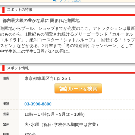
スポットの特徴
都内最大級の豊かな緑に 囲まれた遊園地
遊園地からプール、ショップまでが充実のここ。アトラクションは最新
のものから、1世紀もの間愛され続けるメリーゴーランド「カルーセル
エルドラド」、絶叫コースター「シャトルループ」、回転する「トップ
スピン」などがある。2月末まで「冬の特別割引キャンペーン」として
中学生以上の学生1日券が3,400円に。
スポット情報
東京都練馬区向山3-25-1
住所
03-3990-8800
電話
10時～17時(3月～9月は～18時)
営業
火･水曜（祝日･学校休み期間中は営業）
定休
800台
駐車