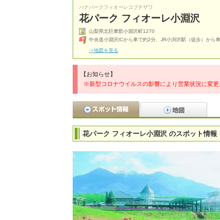
ハナパークフィオーレコブチザワ
花パーク フィオーレ小淵沢
山梨県北巨摩郡小淵沢町1270
中央道小淵沢ICから車で約2分、JR小渕沢駅（徒歩）から車
⇒地図を見る
【お知らせ】
※新型コロナウイルスの影響により営業状況に変更
花パーク フィオーレ小淵沢 のスポット情報