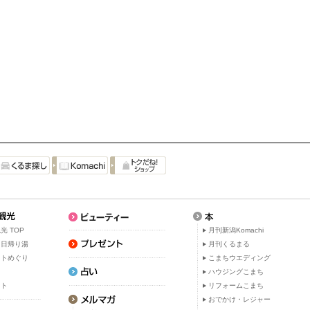
光 TOP
月刊新潟Komachi
・日帰り湯
月刊くるまる
ットめぐり
こまちウエディング
ト
ハウジングこまち
ット
リフォームこまち
おでかけ・レジャー