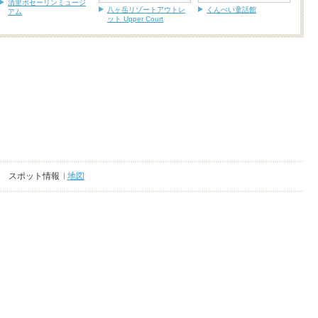
清里ポセーリンミュージ
八ヶ岳リゾートアウトレ
くんぺい童話館
アム
ット Upper Court
スポット情報
地図