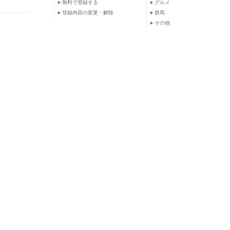
無料で登録する
グルメ
登録内容の変更・解除
群馬
その他