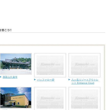
身延山久遠寺
バッファロー砦
八ヶ岳リゾートアウトレ
ット Entrance Court