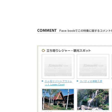
八ヶ岳リゾートアウトレ
スパティオ体験工房
ット Lower Court