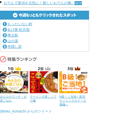
おでんで新潟を元気に！新しいおでんの魅...
もったいない村
あげ家 松兵衛
樺太館
山の湯
舟隠し岩
みんなのランチ・お
ラーメン大賞こって
B級！ご当地！新潟
昼ごはん
り編
ケンミングルメ～上
越編～
@toku_komachi からのツイート