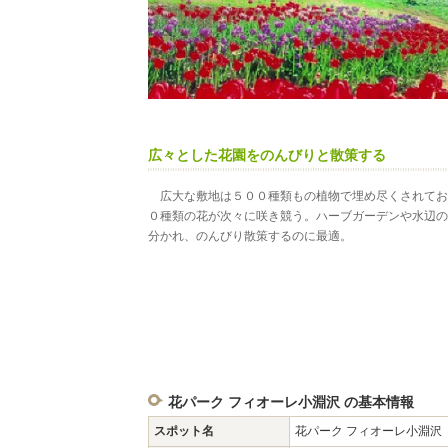
広々とした花園をのんびりと散策する
広大な敷地は５００種類もの植物で埋め尽くされてお
０種類の花が次々に咲き競う。ハーブガーデンや水辺の
分かれ、のんびり散策するのに最適。
花パーク フィオーレ小淵沢 の基本情報
スポット名
花パーク フィオーレ小淵沢