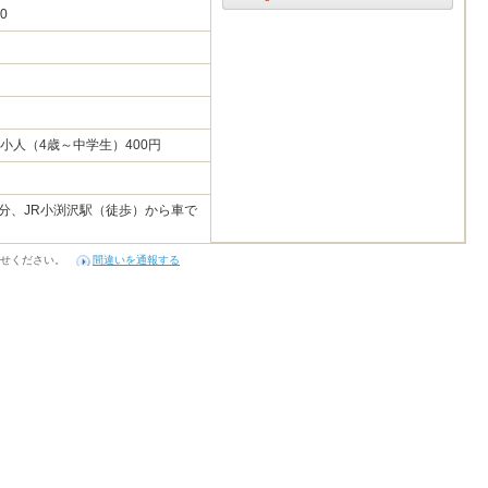
70
小人（4歳～中学生）400円
2分、JR小渕沢駅（徒歩）から車で
せください。
間違いを通報する