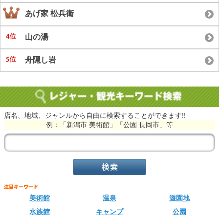
あげ家 松兵衛
山の湯
舟隠し岩
店名、地域、ジャンルから自由に検索することができます!!
例：「新潟市 美術館」「公園 長岡市」等
美術館
温泉
遊園地
水族館
キャンプ
公園