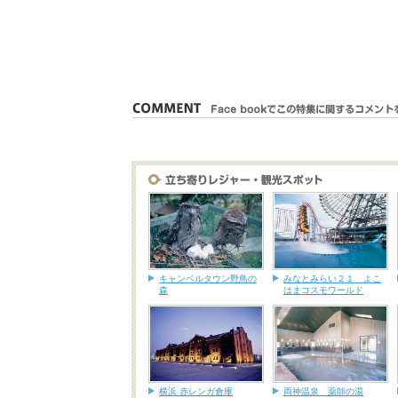
キャンベルタウン野鳥の
みなとみらい２１ よこ
森
はまコスモワールド
横浜 赤レンガ倉庫
両神温泉 薬師の湯