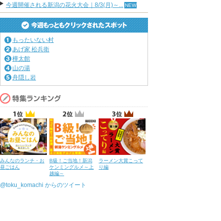
今週開催される新潟の花火大会｜8/3(月)～...
もったいない村
あげ家 松兵衛
樺太館
山の湯
舟隠し岩
みんなのランチ・お
B級！ご当地！新潟
ラーメン大賞こって
昼ごはん
ケンミングルメ～上
り編
越編～
@toku_komachi からのツイート