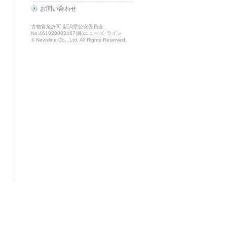
お問い合わせ
古物営業許可 新潟県公安委員会
No.461020002467(株)ニューズ･ライン
© Newsline Co., Ltd. All Rights Reserved.