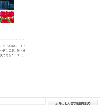
。広い花壇いっぱい
や芝生広場、雑木林
炭で走るミニSLに