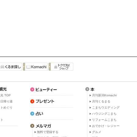
光 TOP
月刊新潟Komachi
・日帰り湯
月刊くるまる
ットめぐり
こまちウエディング
ト
ハウジングこまち
ット
リフォームこまち
おでかけ・レジャー
無料で登録する
グルメ