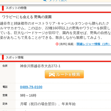
スポットの特徴
ワラビーにも会える 野鳥の楽園
越谷市と姉妹都市のオーストラリア･キャンベルタウンから贈られたク
ルマサカオウム。このほか、22種160羽以上の野鳥やワラビーを飼育し
ている。巨大なバードケージが目印で、園内を見渡せば、野鳥の自然な
姿があちこちで見ることができる。散歩しながら観察してみよう。
[有料] 掲載：
関越レジャー情報（1件）
スポット情報
神奈川県越谷市大吉272-1
住所
0489-79-0100
電話
9時～16時
営業
月曜（祝日の場合翌日）、年末年始
定休