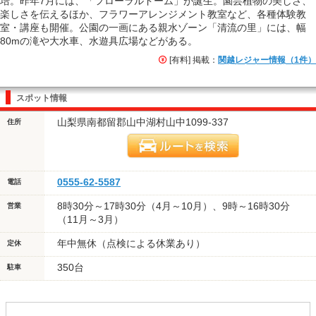
培。昨年7月には、「フローラルドーム」が誕生。園芸植物の美しさ、
楽しさを伝えるほか、フラワーアレンジメント教室など、各種体験教
室・講座も開催。公園の一画にある親水ゾーン「清流の里」には、幅
80mの滝や大水車、水遊具広場などがある。
[有料] 掲載：
関越レジャー情報（1件）
スポット情報
山梨県南都留郡山中湖村山中1099-337
住所
0555-62-5587
電話
8時30分～17時30分（4月～10月）、9時～16時30分
営業
（11月～3月）
年中無休（点検による休業あり）
定休
350台
駐車