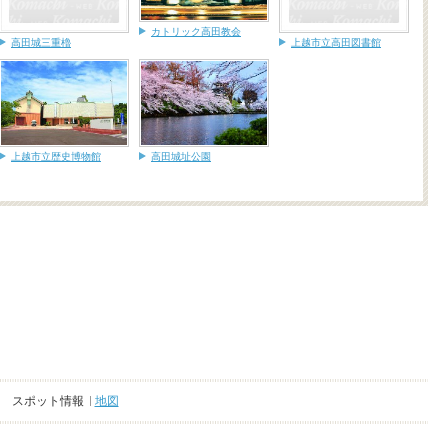
カトリック高田教会
高田城三重櫓
上越市立高田図書館
上越市立歴史博物館
高田城址公園
スポット情報
地図