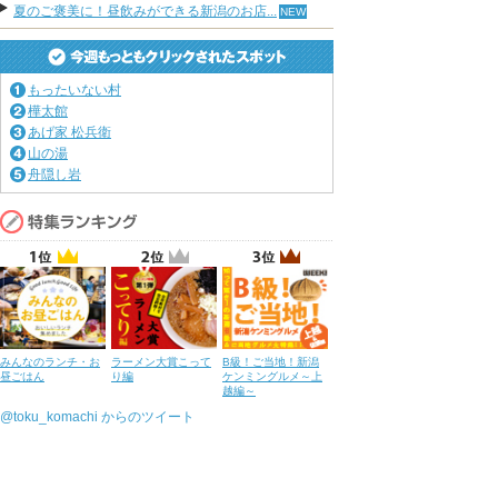
夏のご褒美に！昼飲みができる新潟のお店...
もったいない村
樺太館
あげ家 松兵衛
山の湯
舟隠し岩
みんなのランチ・お
ラーメン大賞こって
B級！ご当地！新潟
昼ごはん
り編
ケンミングルメ～上
越編～
@toku_komachi からのツイート