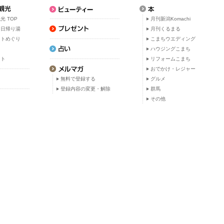
光 TOP
月刊新潟Komachi
・日帰り湯
月刊くるまる
ットめぐり
こまちウエディング
ト
ハウジングこまち
ット
リフォームこまち
おでかけ・レジャー
無料で登録する
グルメ
登録内容の変更・解除
群馬
その他