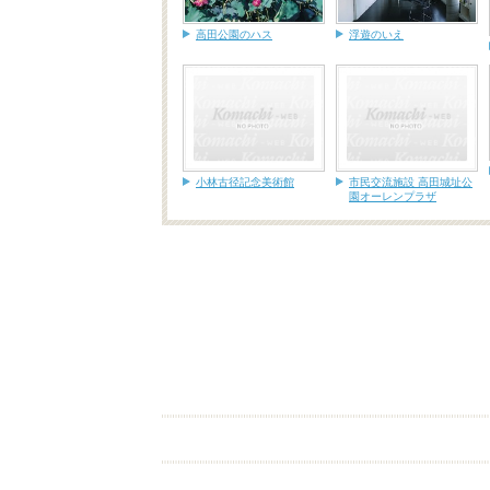
高田公園のハス
浮遊のいえ
小林古径記念美術館
市民交流施設 高田城址公
園オーレンプラザ