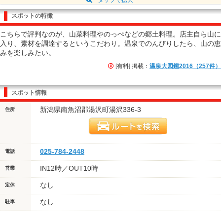
スポットの特徴
こちらで評判なのが、山菜料理やのっぺなどの郷土料理。店主自ら山に
入り、素材を調達するというこだわり。温泉でのんびりしたら、山の恵
みを楽しみたい。
[有料] 掲載：
温泉大図鑑2016（257件）
スポット情報
新潟県南魚沼郡湯沢町湯沢336-3
住所
025-784-2448
電話
IN12時／OUT10時
営業
なし
定休
なし
駐車