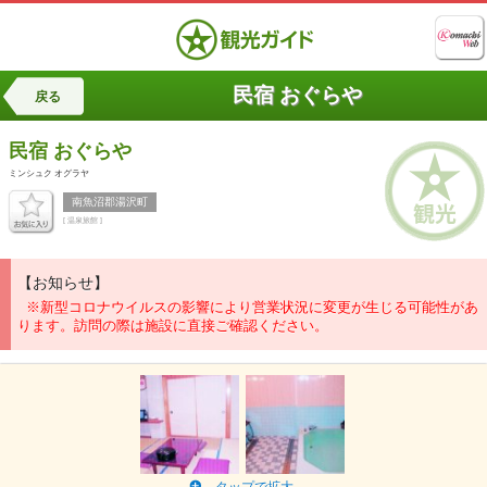
民宿 おぐらや
戻る
民宿 おぐらや
ミンシュク オグラヤ
南魚沼郡湯沢町
[ 温泉旅館 ]
【お知らせ】
※新型コロナウイルスの影響により営業状況に変更が生じる可能性があ
ります。訪問の際は施設に直接ご確認ください。
タップで拡大