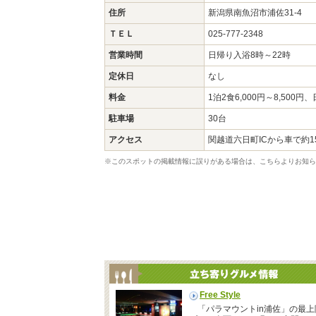
住所
新潟県南魚沼市浦佐31-4
ＴＥＬ
025-777-2348
営業時間
日帰り入浴8時～22時
定休日
なし
料金
1泊2食6,000円～8,500
駐車場
30台
アクセス
関越道六日町ICから車で約1
※このスポットの掲載情報に誤りがある場合は、こちらよりお知ら
Free Style
「パラマウントin浦佐」の最上