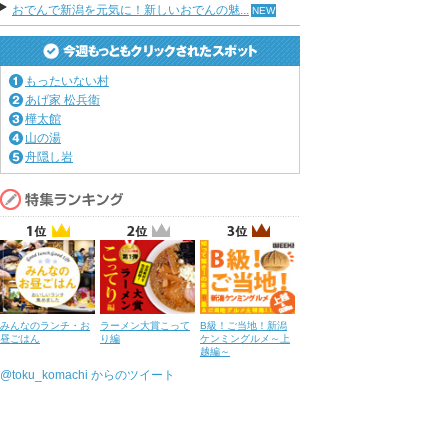
おでんで新潟を元気に！新しいおでんの魅...
もったいない村
あげ家 松兵衛
樺太館
山の湯
舟隠し岩
みんなのランチ・お
ラーメン大賞こって
B級！ご当地！新潟
昼ごはん
り編
ケンミングルメ～上
越編～
@toku_komachi からのツイート