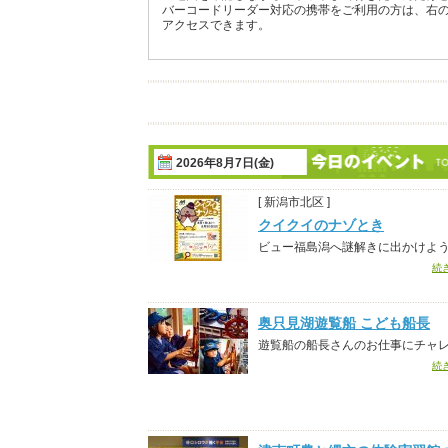
バーコードリーダー対応の携帯をご利用の方は、右
アクセスできます。
2026年8月7日(金)
[ 新潟市北区 ]
クイクイのナゾとき
ビュー福島潟へ謎解きに出かけよ
続
奥只見湖遊覧船 こども船長
遊覧船の船長さんのお仕事にチャ
続