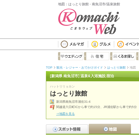
地図：はっとり旅館 - 南魚沼市/温泉旅館
TOP
観光・レジャー・おでかけガイド
はっとり旅館
地図
[新潟県 南魚沼市] 温泉&入浴施設,宿泊
ハットリリョカン
はっとり旅館
新潟県南魚沼市浦佐31-4
関越道六日町ICから車で約15分、JR浦佐駅から車で約5分
⇒地図を見る