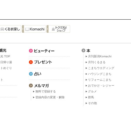
光 TOP
月刊新潟Komachi
・日帰り湯
月刊くるまる
ットめぐり
こまちウエディング
ト
ハウジングこまち
ット
リフォームこまち
おでかけ・レジャー
無料で登録する
グルメ
登録内容の変更・解除
群馬
その他