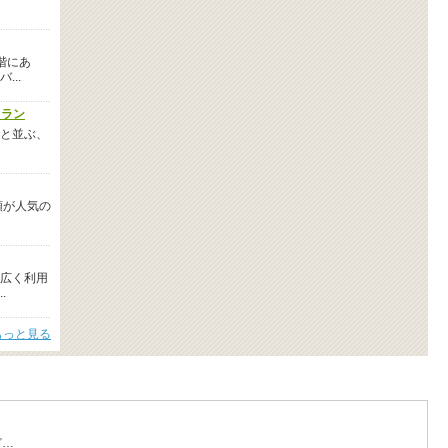
階にあ
..
トラン
と並ぶ、
類が人気の
広く利用
.
もっと見る
ど…