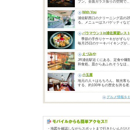
プン。全面ガラス張りの空間で...
With You
浦佐駅西口のクリーニング店の2
る。メニューはスパゲッティなどバ.
パラマウントin浦佐展望レス
季節の手作りケーキががずらり
毎月25日のケーキバイキングが...
えづみや
JR浦佐駅近くにある、定食や麺
和食処。皿からあふれそうなほ...
小玉屋
地元の人々はもちろん、観光客も
する、約100年もの歴史を誇る老..
グルメ情報を
・地図を確認しながらスポットまで行きたいんだけ