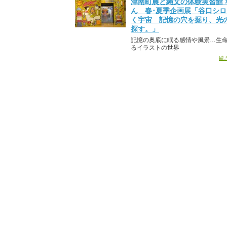
津南町農と縄文の体験実習館 
ん 春･夏季企画展「谷口シ
く宇宙 記憶の穴を掘り、光
探す。」
記憶の奥底に眠る感情や風景…生
るイラストの世界
続