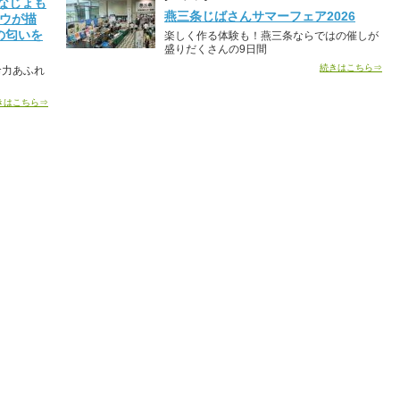
なじょも
燕三条じばさんサマーフェア2026
ロウが描
の匂いを
楽しく作る体験も！燕三条ならではの催しが
盛りだくさんの9日間
続きはこちら⇒
命力あふれ
きはこちら⇒