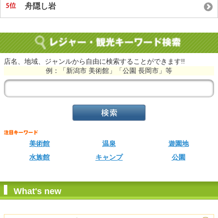
舟隠し岩
店名、地域、ジャンルから自由に検索することができます!!
例：「新潟市 美術館」「公園 長岡市」等
美術館
温泉
遊園地
水族館
キャンプ
公園
What's new