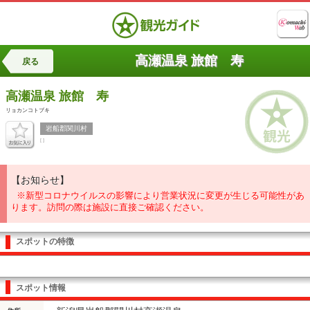
高瀬温泉 旅館 寿
戻る
高瀬温泉
旅館 寿
リョカンコトブキ
岩船郡関川村
[ ]
【お知らせ】
※新型コロナウイルスの影響により営業状況に変更が生じる可能性があ
ります。訪問の際は施設に直接ご確認ください。
スポットの特徴
スポット情報