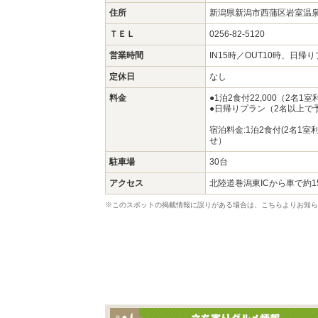
住所
新潟県新潟市西蒲区岩室温
ＴＥＬ
0256-82-5120
営業時間
IN15時／OUT10時、日
定休日
なし
料金
●1泊2食付22,000（2名1
●日帰りプラン（2名以上で予
宿泊料金:1泊2食付(2名1室利
せ）
駐車場
30台
アクセス
北陸道巻潟東ICから車で約1
※このスポットの掲載情報に誤りがある場合は、こちらよりお知ら