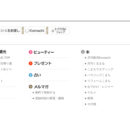
光 TOP
月刊新潟Komachi
・日帰り湯
月刊くるまる
ットめぐり
こまちウエディング
ト
ハウジングこまち
ット
リフォームこまち
おでかけ・レジャー
無料で登録する
グルメ
登録内容の変更・解除
群馬
その他