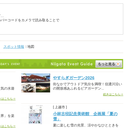
ど…
のバーコードをカメラで読み取ることで
スポット情報
地図
やすらぎガーデン2026
街なかでアウトドア気分を満喫！信濃川沿い
人気の水遊
の開放感あふれるビアガーデン...
続きはこちら⇒
きはこちら⇒
[ 上越市 ]
小林古径記念美術館 企画展「夏の
世界」を楽
雪」
夏に楽しむ雪の光景、涼やかなひとときを
きはこちら⇒