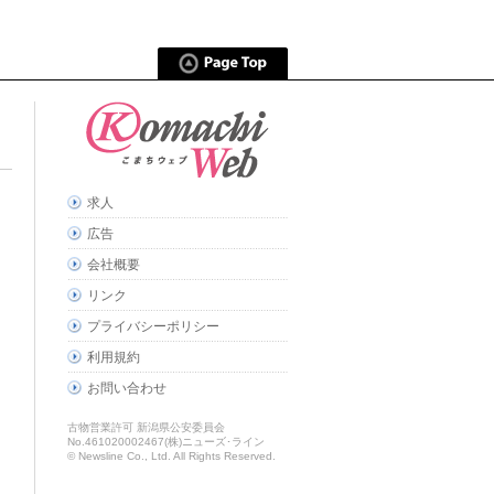
求人
広告
会社概要
リンク
プライバシーポリシー
利用規約
お問い合わせ
古物営業許可 新潟県公安委員会
No.461020002467(株)ニューズ･ライン
© Newsline Co., Ltd. All Rights Reserved.