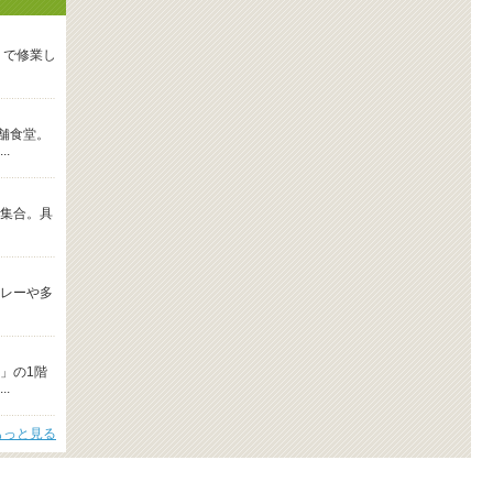
」で修業し
舗食堂。
.
集合。具
レーや多
-」の1階
.
もっと見る