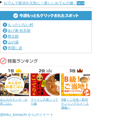
おでんで新潟を元気に！新しいおでんの魅...
もったいない村
あげ家 松兵衛
樺太館
山の湯
舟隠し岩
みんなのランチ・お
ラーメン大賞こって
B級！ご当地！新潟
昼ごはん
り編
ケンミングルメ～上
越編～
@toku_komachi からのツイート