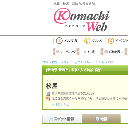
地図：松屋 - 新潟市/温泉旅館
TOP
観光・レジャー・おでかけガイド
松屋
地図
[新潟県 新潟市] 温泉&入浴施設,宿泊
マツヤ
松屋
新潟県新潟市西蒲区岩室温泉605
北陸道巻潟東ICから車で約15分、JR岩室駅から車で約10分
⇒地図を見る