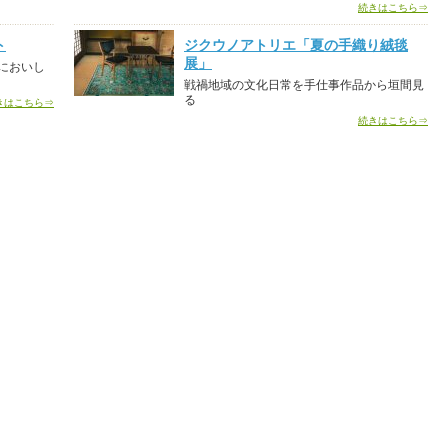
続きはこちら⇒
ト
ジクウノアトリエ「夏の手織り絨毯
展」
においし
戦禍地域の文化日常を手仕事作品から垣間見
る
きはこちら⇒
続きはこちら⇒