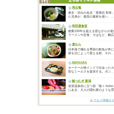
秀石菴
東京・目白の名店「茶懐石 和幸
た兄弟が、最高の素材を使い、...
和田屋食堂
創業100年を超える昔ながらの老
ラーメンや定食、そばなど、幅広..
麦わら
日本海で捕れる季節の鮮魚が丼に
材を日によって変える程、その...
NEFAARA
オーナーが南インドで出会ったカ
彩なミールスを提供する。ポン...
鮨つむぎ 新潟
岩室温泉街に立つ宿「穂々-hoho
にある、大人の隠れ家のような雰..
グルメ情報を