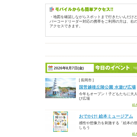
・地図を確認しながらスポットまで行きたいんだけ
バーコードリーダー対応の携帯をご利用の方は、右
アクセスできます。
2026年8月7日(金)
[ 長岡市 ]
国営越後丘陵公園 水遊び広場
今年もオープン！子どもたちに大
び広場
続
おでかけ! 絵本ミュージアム
感性や想像力を刺激する「絵本の
しもう
続