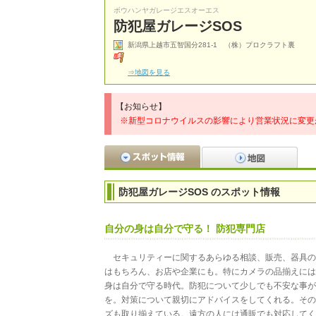
ボウハンヤガレージエスオーエス
防犯屋ガレージSOS
新潟県上越市五智国分281-1 （株）プロクラフト裏
⇒地図を見る
【お知らせ】
※新型コロナウイルスの影響により営業状況に変更
防犯屋ガレージSOS のスポット情報
自分の身は自分で守る！ 防犯専門店
セキュリティーに関するあらゆる相談、販売、器具の
はもちろん、お店や企業にも。特にカメラの品揃えには
身は自分で守る時代。防犯について少しでも不安な事が
を。対策について親切にアドバイスをしてくれる。その
ズも取り揃えている。遠方の人には通販でも対応してく