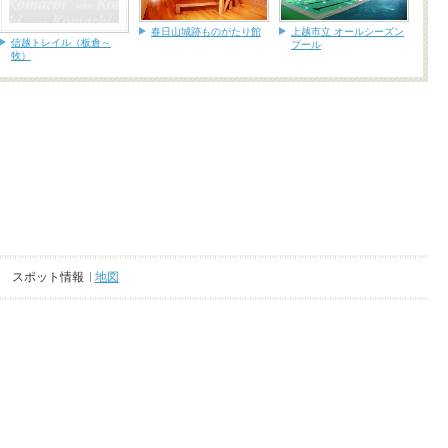
春日山城跡ものがたり館
上越市立 オールシーズン
信越トレイル（板倉～
プール
牧）
スポット情報
地図