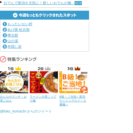
おでんで新潟を元気に！新しいおでんの魅...
もったいない村
あげ家 松兵衛
樺太館
山の湯
舟隠し岩
みんなのランチ・お
ラーメン大賞こって
B級！ご当地！新潟
昼ごはん
り編
ケンミングルメ～上
越編～
@toku_komachi からのツイート