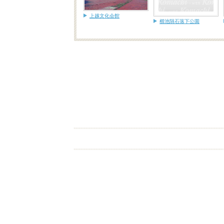
上越文化会館
櫛池隕石落下公園