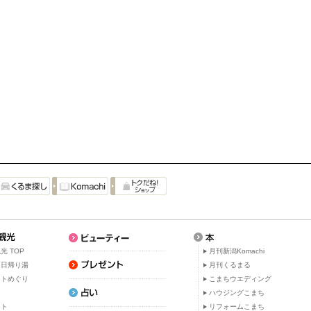
光 TOP
月刊新潟Komachi
・日帰り湯
月刊くるまる
ットめぐり
こまちウエディング
ト
ハウジングこまち
ット
リフォームこまち