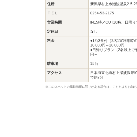
住所
新潟県村上市瀬波温泉2-5-
ＴＥＬ
0254-53-2175
営業時間
IN15時／OUT10時、日帰
定休日
なし
料金
●1泊2食付（2名1室利用
10,000円～20,000円
●日帰りプラン（2名以上で予
円～
駐車場
15台
アクセス
日本海東北道村上瀬波温泉I
で約7分
※このスポットの掲載情報に誤りがある場合は、こちらよりお知ら