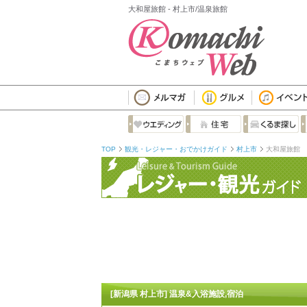
大和屋旅館 - 村上市/温泉旅館
TOP
観光・レジャー・おでかけガイド
村上市
大和屋旅館
[新潟県 村上市] 温泉&入浴施設,宿泊