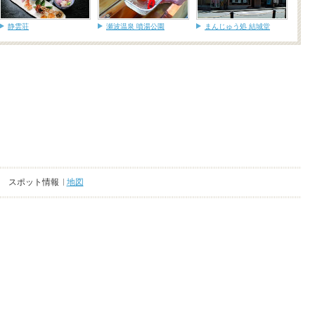
静雲荘
瀬波温泉 噴湯公園
まんじゅう処 結城堂
スポット情報
地図