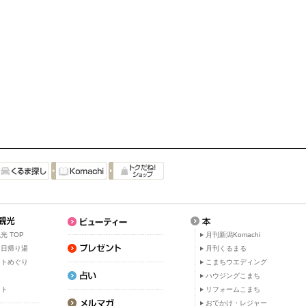
光 TOP
月刊新潟Komachi
・日帰り湯
月刊くるまる
ットめぐり
こまちウエディング
ト
ハウジングこまち
ット
リフォームこまち
おでかけ・レジャー