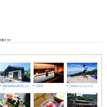
瀬波温泉観光案内センタ
汐美荘
日本海スケートパーク
ー