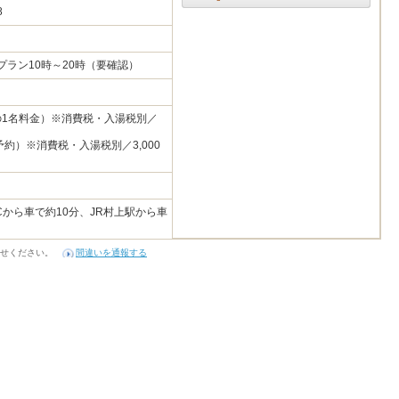
28
りプラン10時～20時（要確認）
時の1名料金）※消費税・入湯税別／
約）※消費税・入湯税別／3,000
Cから車で約10分、JR村上駅から車
せください。
間違いを通報する