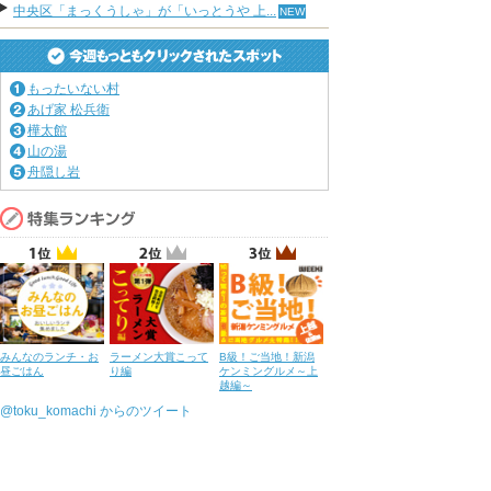
中央区「まっくうしゃ」が「いっとうや 上...
もったいない村
あげ家 松兵衛
樺太館
山の湯
舟隠し岩
みんなのランチ・お
ラーメン大賞こって
B級！ご当地！新潟
昼ごはん
り編
ケンミングルメ～上
越編～
@toku_komachi からのツイート