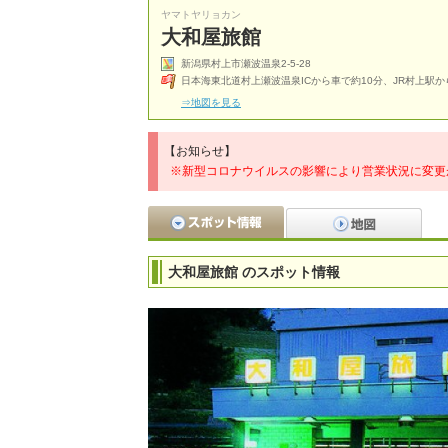
ヤマトヤリョカン
大和屋旅館
新潟県村上市瀬波温泉2-5-28
日本海東北道村上瀬波温泉ICから車で約10分、JR村上駅か
⇒地図を見る
【お知らせ】
※新型コロナウイルスの影響により営業状況に変更
大和屋旅館 のスポット情報