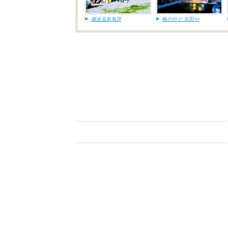
瀬波温泉海岸
椿のやど 吉田や