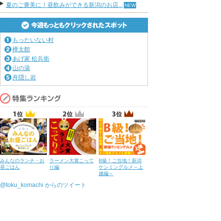
夏のご褒美に！昼飲みができる新潟のお店...
もったいない村
樺太館
あげ家 松兵衛
山の湯
舟隠し岩
みんなのランチ・お
ラーメン大賞こって
B級！ご当地！新潟
昼ごはん
り編
ケンミングルメ～上
越編～
@toku_komachi からのツイート