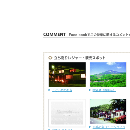
うぐいすの初音
関温泉（温泉名）
四季の宿 グリーンヴィラ