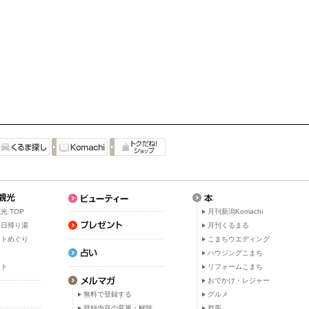
光 TOP
月刊新潟Komachi
・日帰り湯
月刊くるまる
ットめぐり
こまちウエディング
ト
ハウジングこまち
ット
リフォームこまち
おでかけ・レジャー
無料で登録する
グルメ
登録内容の変更・解除
群馬