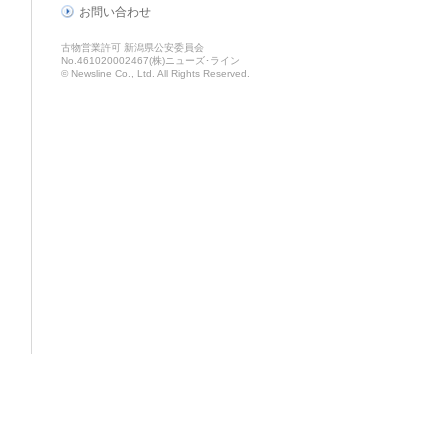
お問い合わせ
古物営業許可 新潟県公安委員会
No.461020002467(株)ニューズ･ライン
© Newsline Co., Ltd. All Rights Reserved.