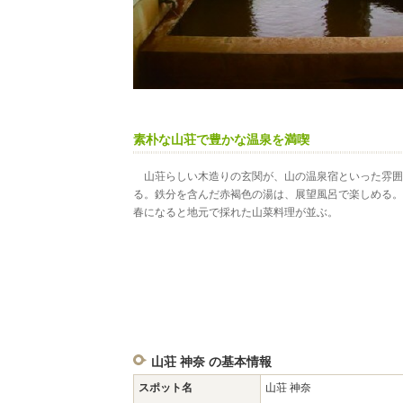
素朴な山荘で豊かな温泉を満喫
山荘らしい木造りの玄関が、山の温泉宿といった雰囲
る。鉄分を含んだ赤褐色の湯は、展望風呂で楽しめる。
春になると地元で採れた山菜料理が並ぶ。
山荘 神奈 の基本情報
スポット名
山荘 神奈