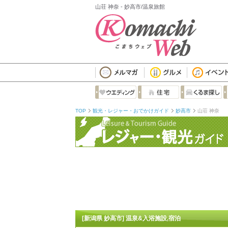
山荘 神奈 - 妙高市/温泉旅館
TOP
観光・レジャー・おでかけガイド
妙高市
山荘 神奈
[新潟県 妙高市] 温泉&入浴施設,宿泊