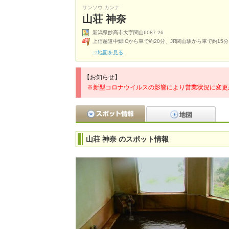
サンソウ カンナ
山荘 神奈
新潟県妙高市大字関山6087-26
上信越道中郷ICから車で約20分、JR関山駅から車で約15分
⇒地図を見る
【お知らせ】
※新型コロナウイルスの影響により営業状況に変更
山荘 神奈 のスポット情報