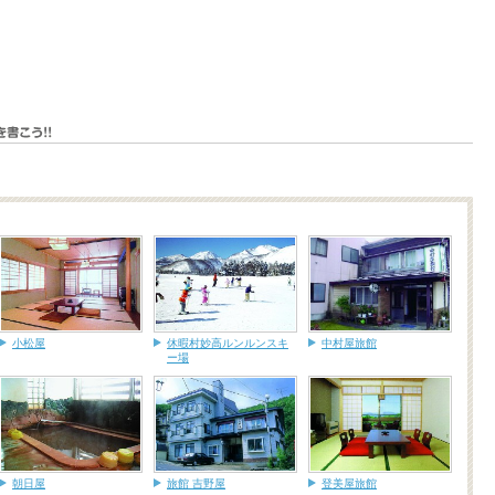
小松屋
休暇村妙高ルンルンスキ
中村屋旅館
ー場
朝日屋
旅館 吉野屋
登美屋旅館