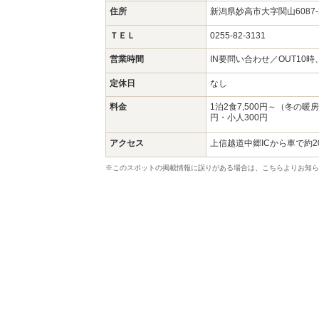
住所
新潟県妙高市大字関山6087
ＴＥＬ
0255-82-3131
営業時間
IN要問い合わせ／OUT10時
定休日
なし
料金
1泊2食7,500円～（冬の
円・小人300円
アクセス
上信越道中郷ICから車で約2
※このスポットの掲載情報に誤りがある場合は、こちらよりお知ら