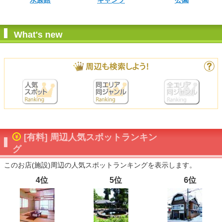
水族館
キャンプ
公園
What's new
[有料] 周辺人気スポットランキン
グ
このお店(施設)周辺の人気スポットランキングを表示します。
4位
5位
6位