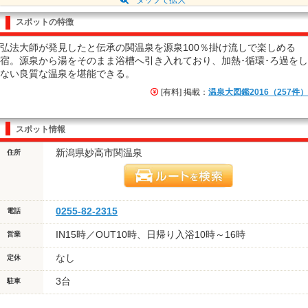
スポットの特徴
弘法大師が発見したと伝承の関温泉を源泉100％掛け流しで楽しめる
宿。源泉から湯をそのまま浴槽へ引き入れており、加熱･循環･ろ過をし
ない良質な温泉を堪能できる。
[有料] 掲載：
温泉大図鑑2016（257件）
スポット情報
新潟県妙高市関温泉
住所
0255-82-2315
電話
IN15時／OUT10時、日帰り入浴10時～16時
営業
なし
定休
3台
駐車