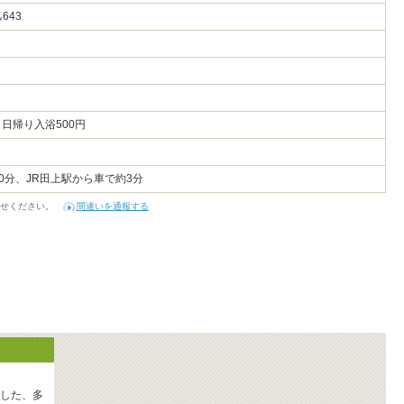
乙643
円、日帰り入浴500円
0分、JR田上駅から車で約3分
せください。
間違いを通報する
した、多