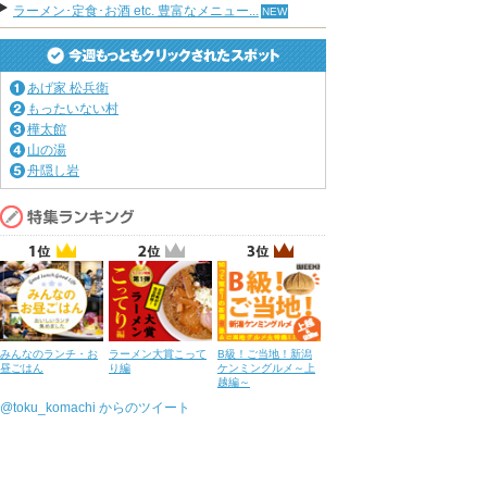
ラーメン･定食･お酒 etc. 豊富なメニュー...
あげ家 松兵衛
もったいない村
樺太館
山の湯
舟隠し岩
みんなのランチ・お
ラーメン大賞こって
B級！ご当地！新潟
昼ごはん
り編
ケンミングルメ～上
越編～
@toku_komachi からのツイート