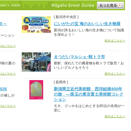
[ 新潟市中央区 ]
タ～
にいがたの宝 海のおいしい生き物展
新潟が誇るおいしい海の生き物について知識
を深めよう！
レーション
続きはこちら⇒
きはこちら⇒
まつだいマルシェ･軽トラ市
津南の夏の
新鮮、採れたての農産物を軽トラで販売！お
いしいグルメもそろう
きはこちら⇒
続きはこちら⇒
[ 長岡市 ]
26
新潟県立近代美術館 西洋絵画400年
の旅 ―珠玉の東京富士美術館コレク
はの催しが
ション
モネ、ゴッホをはじめとする80点の名画が一
きはこちら⇒
堂に
続きはこちら⇒