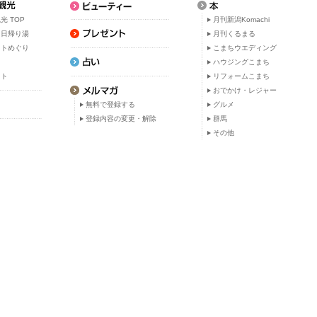
光 TOP
月刊新潟Komachi
・日帰り湯
月刊くるまる
ットめぐり
こまちウエディング
ト
ハウジングこまち
ット
リフォームこまち
おでかけ・レジャー
無料で登録する
グルメ
登録内容の変更・解除
群馬
その他