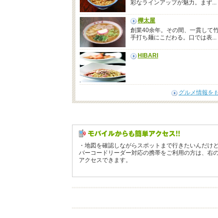
彩なラインアップが魅力。まず...
樺太屋
創業40余年。その間、一貫して
手打ち麺にこだわる。口では表...
HIBARI
グルメ情報を
・地図を確認しながらスポットまで行きたいんだけ
バーコードリーダー対応の携帯をご利用の方は、右
アクセスできます。