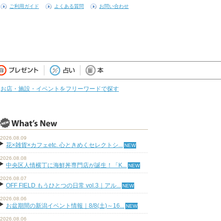
ご利用ガイド
よくある質問
お問い合わせ
お店・施設・イベントをフリーワードで探す
2026.08.09
花×雑貨×カフェetc. 心ときめくセレクトシ...
2026.08.08
中央区人情横丁に海鮮丼専門店が誕生！「K...
2026.08.07
OFF FIELD もうひとつの日常 vol.3｜アル...
2026.08.06
お盆期間の新潟イベント情報｜8/8(土)～16...
2026.08.06