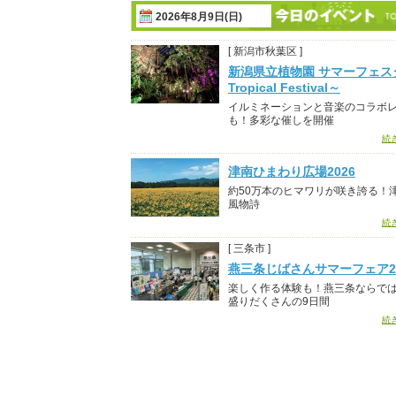
2026年8月9日(日)
[ 新潟市秋葉区 ]
新潟県立植物園 サマーフェス
Tropical Festival～
イルミネーションと音楽のコラボ
も！多彩な催しを開催
続
津南ひまわり広場2026
約50万本のヒマワリが咲き誇る！
風物詩
続
[ 三条市 ]
燕三条じばさんサマーフェア20
楽しく作る体験も！燕三条ならで
盛りだくさんの9日間
続