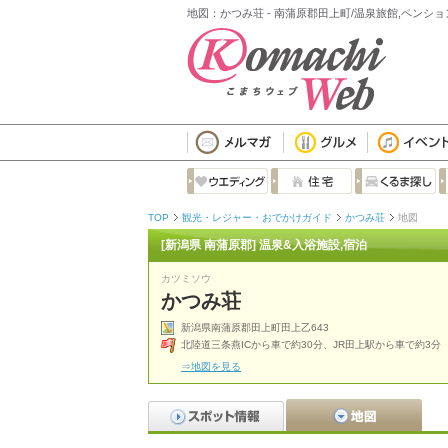
地図：かつみ荘 - 南蒲原郡田上町/温泉旅館,ペンショ
TOP
観光・レジャー・おでかけガイド
かつみ荘
地図
[新潟県 南蒲原郡] 温泉&入浴施設,宿泊
カツミソウ
かつみ荘
新潟県南蒲原郡田上町田上乙643
北陸道三条燕ICから車で約30分、JR田上駅から車で約3分
⇒地図を見る