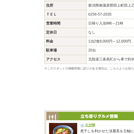
住所
新潟県南蒲原郡田上町田上
ＴＥＬ
0256-57-2035
営業時間
日帰り入浴8時～21時
定休日
なし
料金
1泊2食8,000円～12,000
駐車場
20台
アクセス
北陸道三条燕ICから車で約3
※このスポットの掲載情報に誤りがある場合は、こちらよりお知ら
スガ井
煮干しを利かせた淡麗系を主軸に