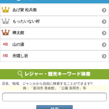
あげ家 松兵衛
もったいない村
樺太館
山の湯
舟隠し岩
店名、地域、ジャンルから自由に検索することができます!!
例：「新潟市 美術館」「公園 長岡市」等