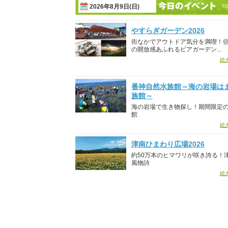
2026年8月9日(日)
やすらぎガーデン2026
街なかでアウトドア気分を満喫！
の開放感あふれるビアガーデン...
続
番神自然水族館～海の岩場は
族館～
海の岩場で生き物探し！期間限定
館
続
津南ひまわり広場2026
約50万本のヒマワリが咲き誇る！
風物詩
続