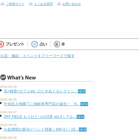
ご利用ガイド
よくある質問
お問い合わせ
お店・施設・イベントをフリーワードで探す
2026.08.09
花×雑貨×カフェetc. 心ときめくセレクトシ...
2026.08.08
中央区人情横丁に海鮮丼専門店が誕生！「K...
2026.08.07
OFF FIELD もうひとつの日常 vol.3｜アル...
2026.08.06
お盆期間の新潟イベント情報｜8/8(土)～16...
2026.08.06