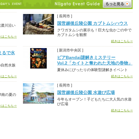
[ 長岡市 ]
国営越後丘陵公園 カブトムシハウス
信濃川沿い
クワガタムシの展示も！巨大な虫かごの中で
カブトムシを観察
きはこちら⇒
続きはこちら⇒
[ 新潟市中央区 ]
まるで水
ピアBandai謎解きミステリー
Vol.2「カイトと奪われた天地の巻物」
の自然水族
夏休みにぴったりの体験型謎解きイベント
きはこちら⇒
続きはこちら⇒
[ 長岡市 ]
国営越後丘陵公園 水遊び広場
津南の夏の
今年もオープン！子どもたちに大人気の水遊
び広場
きはこちら⇒
続きはこちら⇒