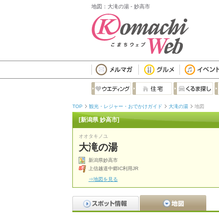
地図：大滝の湯 - 妙高市
TOP
観光・レジャー・おでかけガイド
大滝の湯
地図
[新潟県 妙高市]
オオタキノユ
大滝の湯
新潟県妙高市
上信越道中郷IC利用JR
⇒地図を見る