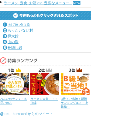
ラーメン･定食･お酒 etc. 豊富なメニュー...
あげ家 松兵衛
もったいない村
樺太館
山の湯
舟隠し岩
みんなのランチ・お
ラーメン大賞こって
B級！ご当地！新潟
昼ごはん
り編
ケンミングルメ～上
越編～
@toku_komachi からのツイート