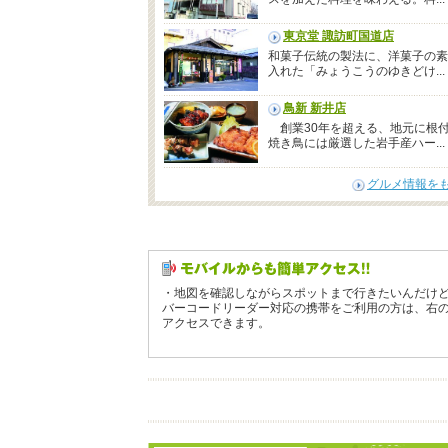
東京堂 諏訪町国道店
和菓子伝統の製法に、洋菓子の素
入れた「みょうこうのゆきどけ...
鳥新 新井店
創業30年を超える、地元に根
焼き鳥には厳選した岩手産ハー...
グルメ情報を
・地図を確認しながらスポットまで行きたいんだけ
バーコードリーダー対応の携帯をご利用の方は、右
アクセスできます。