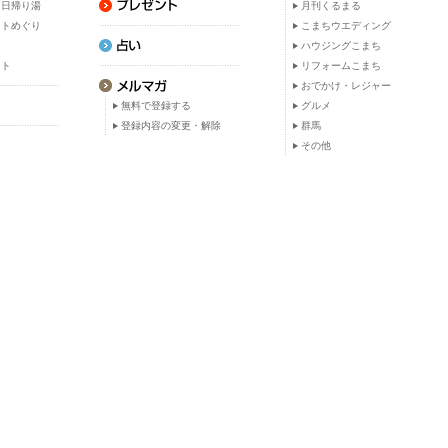
・日帰り湯
月刊くるまる
ットめぐり
こまちウエディング
ト
ハウジングこまち
ット
リフォームこまち
おでかけ・レジャー
無料で登録する
グルメ
登録内容の変更・解除
群馬
その他