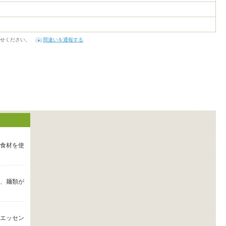
せください。
間違いを通報する
食材を使
、麺類が
エッセン