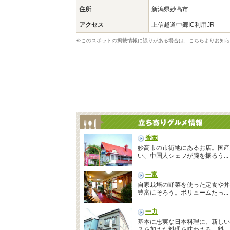
住所
新潟県妙高市
アクセス
上信越道中郷IC利用JR
※このスポットの掲載情報に誤りがある場合は、こちらよりお知ら
香園
妙高市の市街地にあるお店。国産
い、中国人シェフが腕を振るう...
一富
自家栽培の野菜を使った定食や丼
豊富にそろう。ボリュームたっ...
一力
基本に忠実な日本料理に、新しい
スを加えた料理を味わえる。料...