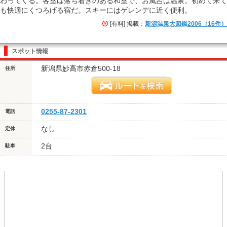
わってくる。客室は落ち着きのある和室で、お風呂は温泉。初めて来て
も快適にくつろげる宿だ。スキーにはゲレンデに近く便利。
[有料] 掲載：
新潟温泉大図鑑2006（16件）
スポット情報
新潟県妙高市赤倉500-18
住所
0255-87-2301
電話
なし
定休
2台
駐車