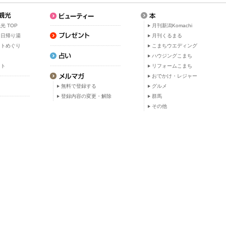
光 TOP
月刊新潟Komachi
・日帰り湯
月刊くるまる
ットめぐり
こまちウエディング
ト
ハウジングこまち
ット
リフォームこまち
おでかけ・レジャー
無料で登録する
グルメ
登録内容の変更・解除
群馬
その他