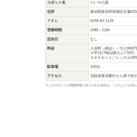
スポット名
だいろの湯
住所
新潟県新潟市西蒲区石瀬32
ＴＥＬ
0256-82-1126
営業時間
10時～21時
定休日
なし
料金
入浴料（税込）／大人990円
※平日17時以降大人770円、
タオルセット／レンタル200
駐車場
250台
アクセス
北陸道巻潟東ICから車で約1
※このスポットの掲載情報に誤りがある場合は、こちらよりお知ら