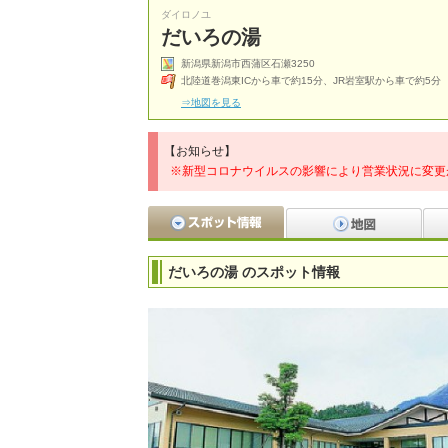
ダイロノユ
だいろの湯
新潟県新潟市西蒲区石瀬3250
北陸道巻潟東ICから車で約15分、JR岩室駅から車で約5分
⇒地図を見る
【お知らせ】
※新型コロナウイルスの影響により営業状況に変更
だいろの湯 のスポット情報