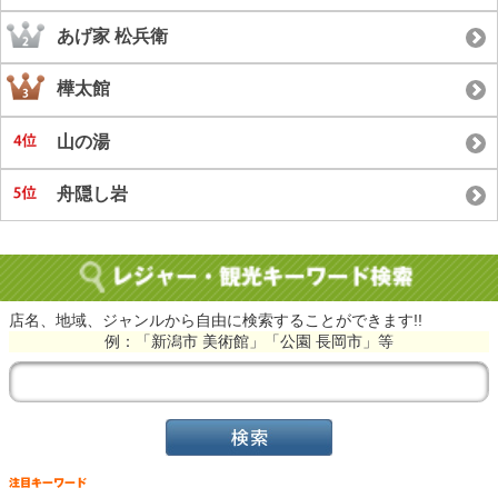
あげ家 松兵衛
樺太館
山の湯
舟隠し岩
店名、地域、ジャンルから自由に検索することができます!!
例：「新潟市 美術館」「公園 長岡市」等