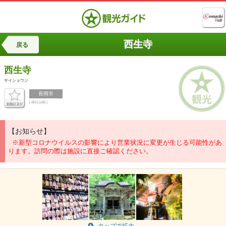
西生寺
戻る
西生寺
サイショウジ
長岡市
[ 神社仏閣 ]
【お知らせ】
※新型コロナウイルスの影響により営業状況に変更が生じる可能性があ
ります。訪問の際は施設に直接ご確認ください。
タップで拡大