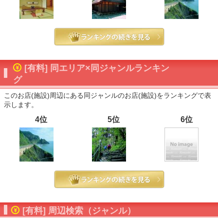
[有料] 同エリア×同ジャンルランキン
グ
このお店(施設)周辺にある同ジャンルのお店(施設)をランキングで表
示します。
4位
5位
6位
[有料] 周辺検索（ジャンル）