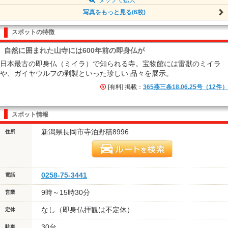
写真をもっと見る(6枚)
スポットの特徴
自然に囲まれた山寺には600年前の即身仏が
日本最古の即身仏（ミイラ）で知られる寺。宝物館には雷獣のミイラ
や、ガイヤウルフの剥製といった珍しい 品々を展示。
[有料] 掲載：
365燕三条18.06.25号（12件）
スポット情報
新潟県長岡市寺泊野積8996
住所
0258-75-3441
電話
9時～15時30分
営業
なし（即身仏拝観は不定休）
定休
30台
駐車