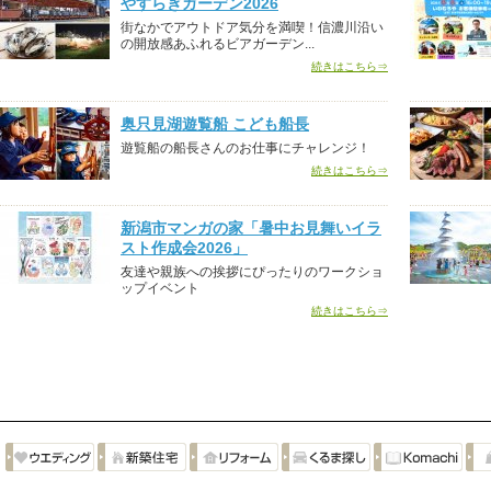
やすらぎガーデン2026
街なかでアウトドア気分を満喫！信濃川沿い
の開放感あふれるビアガーデン...
続きはこちら⇒
奥只見湖遊覧船 こども船長
遊覧船の船長さんのお仕事にチャレンジ！
続きはこちら⇒
新潟市マンガの家「暑中お見舞いイラ
スト作成会2026」
友達や親族への挨拶にぴったりのワークショ
ップイベント
続きはこちら⇒