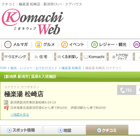
クチコミ：極楽湯 松崎店 - 新潟市/スパ・クアハウス
TOP
観光・レジャー・おでかけガイド
極楽湯 松崎店
極楽湯 松崎店 のクチコミ
[新潟県 新潟市] 温泉&入浴施設
ゴクラクユ マツザキテン
極楽湯 松崎店
新潟県新潟市東区新松崎3-24-13
日本海東北道新潟空港ICから車で約10分、JR新潟駅から車で約20分
⇒地図を見る