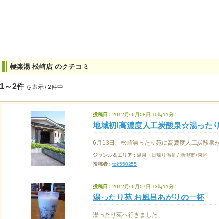
極楽湯 松崎店 のクチコミ
1～2件
を表示 / 2件中
投稿日：
2012月06月08日 10時11分
地域初!高濃度人工炭酸泉☆湯ったり苑
6月13日、松崎湯ったり苑に高濃度人工炭酸泉
ジャンル＆エリア：
温泉・日帰り温泉 / 新潟市>東区
投稿者：
tok550255
投稿日：
2012月06月07日 13時11分
湯ったり苑 お風呂あがりの一杯
湯ったり苑へ行きました。