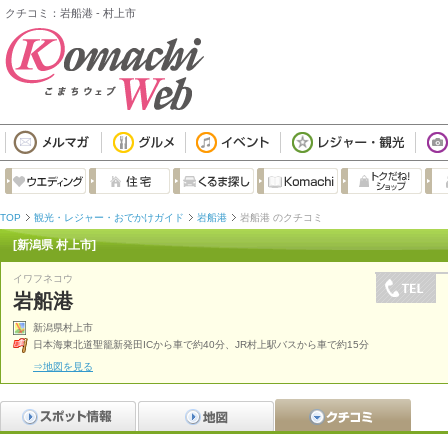
クチコミ：岩船港 - 村上市
TOP
観光・レジャー・おでかけガイド
岩船港
岩船港 のクチコミ
[新潟県 村上市]
イワフネコウ
岩船港
新潟県村上市
日本海東北道聖籠新発田ICから車で約40分、JR村上駅バスから車で約15分
⇒地図を見る