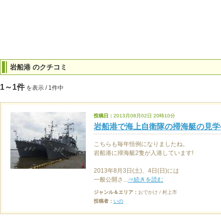
岩船港 のクチコミ
1～1件
を表示 / 1件中
投稿日：
2013月08月02日 20時10分
岩船港で海上自衛隊の掃海艇の見学
こちらも毎年恒例になりましたね。
岩船港に掃海艇2隻が入港しています!
2013年8月3日(土)、4日(日)には
一般公開さ...
⇒続きを読む
ジャンル＆エリア：
おでかけ / 村上市
投稿者：
いの