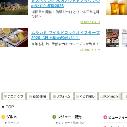
ミズベリング 水辺アウトドアラウンジ
atやすらぎ堤2026
10回目の開催！信濃川のほとりで非日常を味
わおう
続きはこちら⇒
ムラカミ ワイルドロックオイスターズ
2026［村上産天然岩ガキ］
今年も村上に天然岩ガキのシーズンが到来！
続きはこちら⇒
ラーメン
レジャー・観光 TOP