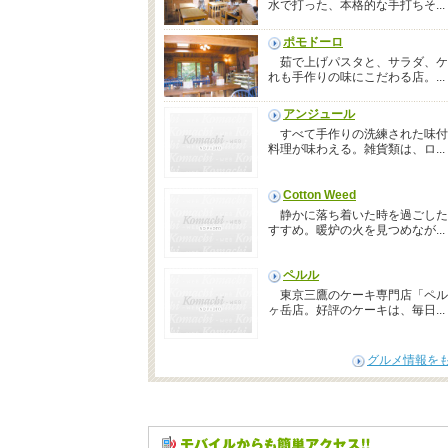
水で打った、本格的な手打ちそ...
ポモドーロ
茹で上げパスタと、サラダ、ケ
れも手作りの味にこだわる店。...
アンジュール
すべて手作りの洗練された味付
料理が味わえる。雑貨類は、ロ...
Cotton Weed
静かに落ち着いた時を過ごした
すすめ。暖炉の火を見つめなが...
ペルル
東京三鷹のケーキ専門店「ペル
ヶ岳店。好評のケーキは、毎日...
グルメ情報を