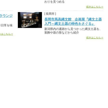
わりを見つめる
続きはこちら⇒
[ 長岡市 ]
ラウンジ
長岡市馬高縄文館 企画展『縄文土器
入門～縄文土器の特色をさぐる』
非日常を味
新潟県内の遺跡から見つかった縄文土器を、
装飾や器の形などから紹介
きはこちら⇒
続きはこちら⇒