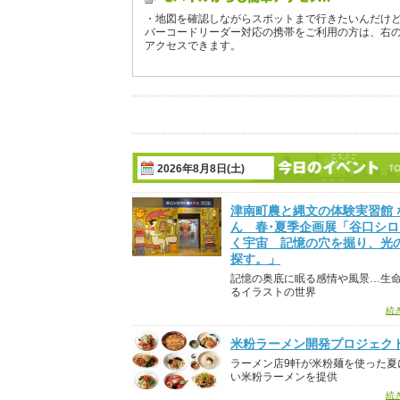
・地図を確認しながらスポットまで行きたいんだけ
バーコードリーダー対応の携帯をご利用の方は、右
アクセスできます。
2026年8月8日(土)
津南町農と縄文の体験実習館 
ん 春･夏季企画展「谷口シ
く宇宙 記憶の穴を掘り、光
探す。」
記憶の奥底に眠る感情や風景…生
るイラストの世界
続
米粉ラーメン開発プロジェク
ラーメン店9軒が米粉麺を使った夏
い米粉ラーメンを提供
続