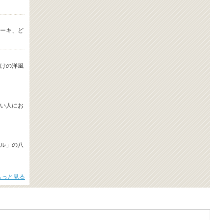
ーキ、ど
けの洋風
い人にお
ル」の八
もっと見る