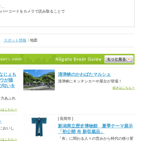
ど…
のバーコードをカメラで読み取ることで
スポット情報
地図
なじょも
清津峡のかわばたマルシェ
ロウが描
清津峡にキッチンカーや屋台が登場！
の匂いを
続きはこちら⇒
命力あふれ
きはこちら⇒
[ 長岡市 ]
ト
新潟県立歴史博物館 夏季テーマ展示
においし
「初公開 布 新収蔵品」
「布」に関わる人々の営みから時代の移り変
きはこちら⇒