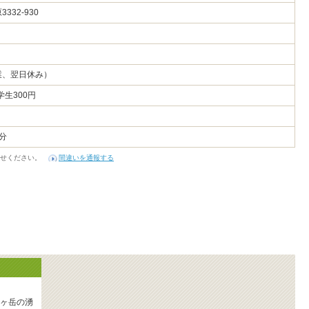
332-930
業、翌日休み）
学生300円
分
せください。
間違いを通報する
ヶ岳の湧