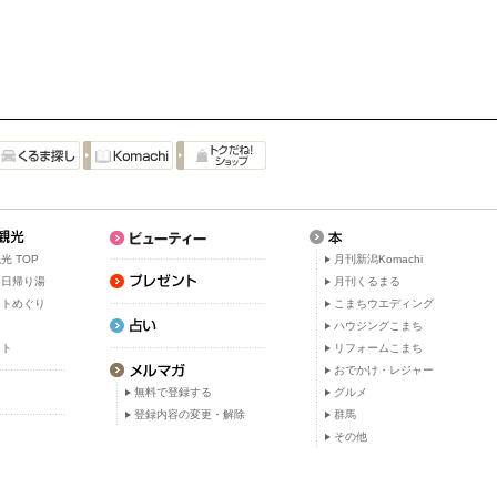
光 TOP
月刊新潟Komachi
・日帰り湯
月刊くるまる
ットめぐり
こまちウエディング
ト
ハウジングこまち
ット
リフォームこまち
おでかけ・レジャー
無料で登録する
グルメ
登録内容の変更・解除
群馬
その他