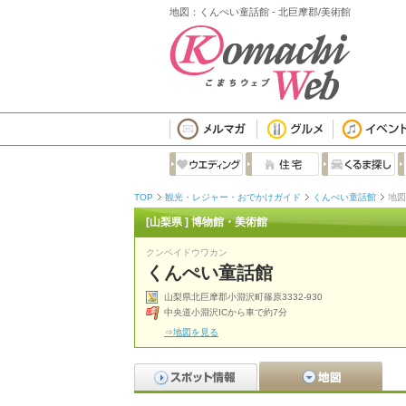
地図：くんぺい童話館 - 北巨摩郡/美術館
TOP
観光・レジャー・おでかけガイド
くんぺい童話館
地図
[山梨県 ] 博物館・美術館
クンペイドウワカン
くんぺい童話館
山梨県北巨摩郡小淵沢町篠原3332-930
中央道小淵沢ICから車で約7分
⇒地図を見る