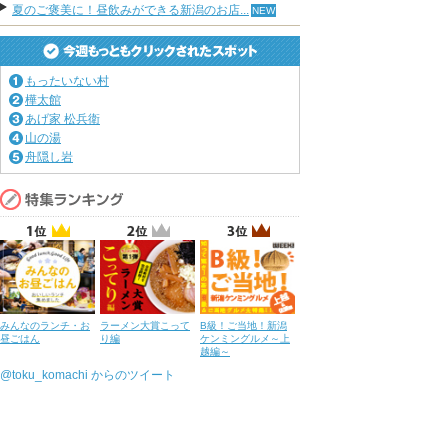
夏のご褒美に！昼飲みができる新潟のお店...
もったいない村
樺太館
あげ家 松兵衛
山の湯
舟隠し岩
みんなのランチ・お
ラーメン大賞こって
B級！ご当地！新潟
昼ごはん
り編
ケンミングルメ～上
越編～
@toku_komachi からのツイート