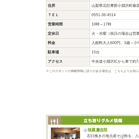
住所
山梨県北巨摩郡小淵沢町篠原3
ＴＥＬ
0551-36-4514
営業時間
10時～17時
定休日
火・水曜（祝日の場合は営
料金
入館料大人600円、3歳～小
駐車場
15台
アクセス
中央道小淵沢ICから車で約7
※このスポットの掲載情報に誤りがある場合は、こちらよりお知ら
味蔵 藤吉郎
石臼挽きの地元産そば粉を、八