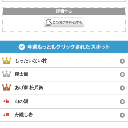
評価する
もったいない村
樺太館
あげ家 松兵衛
山の湯
舟隠し岩