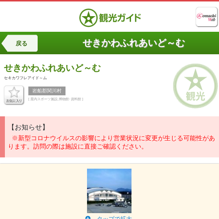
せきかわふれあいど～む
戻る
せきかわふれあいど～む
セキカワフレアイド～ム
岩船郡関川村
[ 屋内スポーツ施設,博物館･資料館 ]
【お知らせ】
※新型コロナウイルスの影響により営業状況に変更が生じる可能性があ
ります。訪問の際は施設に直接ご確認ください。
タップで拡大