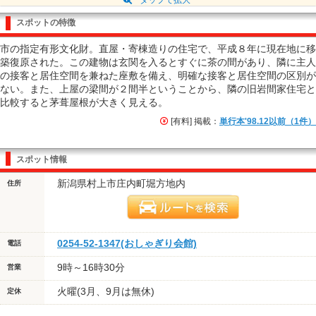
スポットの特徴
市の指定有形文化財。直屋・寄棟造りの住宅で、平成８年に現在地に移
築復原された。この建物は玄関を入るとすぐに茶の間があり、隣に主人
の接客と居住空間を兼ねた座敷を備え、明確な接客と居住空間の区別が
ない。また、上屋の梁間が２間半ということから、隣の旧岩間家住宅と
比較すると茅葺屋根が大きく見える。
[有料] 掲載：
単行本'98.12以前（1件）
スポット情報
新潟県村上市庄内町堀方地内
住所
0254-52-1347(おしゃぎり会館)
電話
9時～16時30分
営業
火曜(3月、9月は無休)
定休