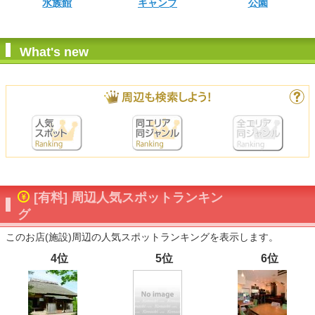
水族館
キャンプ
公園
What's new
[有料] 周辺人気スポットランキン
グ
このお店(施設)周辺の人気スポットランキングを表示します。
4位
5位
6位