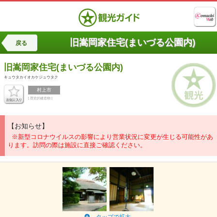
旧嵩岡家住宅(まいづる公園内)
戻る
旧嵩岡家住宅(まいづる公園内)
キュウタカイオカケジュウタク
村上市
[ 歴史的建造物 ]
【お知らせ】
※新型コロナウイルスの影響により営業状況に変更が生じる可能性があ
ります。訪問の際は施設に直接ご確認ください。
タップで拡大