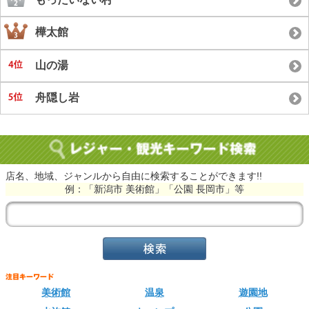
樺太館
山の湯
舟隠し岩
店名、地域、ジャンルから自由に検索することができます!!
例：「新潟市 美術館」「公園 長岡市」等
美術館
温泉
遊園地