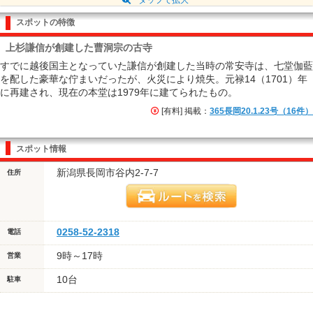
スポットの特徴
上杉謙信が創建した曹洞宗の古寺
すでに越後国主となっていた謙信が創建した当時の常安寺は、七堂伽藍
を配した豪華な佇まいだったが、火災により焼失。元禄14（1701）年
に再建され、現在の本堂は1979年に建てられたもの。
[有料] 掲載：
365長岡20.1.23号（16件）
スポット情報
新潟県長岡市谷内2-7-7
住所
0258-52-2318
電話
9時～17時
営業
10台
駐車