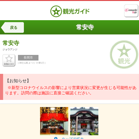
常安寺
戻る
常安寺
ジョウアンジ
長岡市
[ 神社仏閣,まつり･行事5月 ]
【お知らせ】
※新型コロナウイルスの影響により営業状況に変更が生じる可能性があ
ります。訪問の際は施設に直接ご確認ください。
タップで拡大