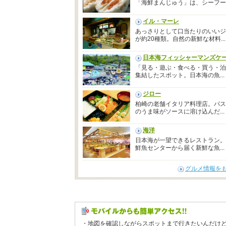
「海鮮まんじゅう」は、シーフー..
イル・マーレ
あっさりとして口当たりのいいジ
が約20種類。自然の新鮮な材料...
日本海フィッシャーマンズケ
「見る・遊ぶ・食べる・買う・泊
集結したスポット。日本海の魚...
ジロー
柏崎の老舗イタリア料理店。パス
のうま味がソースに溶け込んだ...
海洋
日本海が一望できるレストラン。
鮮魚センターから届く新鮮な魚...
グルメ情報を
・地図を確認しながらスポットまで行きたいんだけ