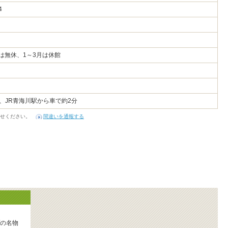
-4
月は無休、1～3月は休館
、JR青海川駅から車で約2分
せください。
間違いを通報する
の名物