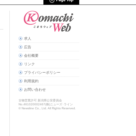
求人
広告
会社概要
リンク
プライバシーポリシー
利用規約
お問い合わせ
古物営業許可 新潟県公安委員会
No.461020002467(株)ニューズ･ライン
© Newsline Co., Ltd. All Rights Reserved.