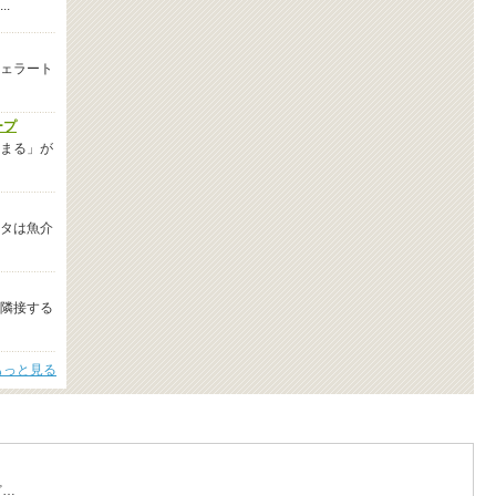
.
ェラート
ープ
まる」が
タは魚介
隣接する
もっと見る
ど…