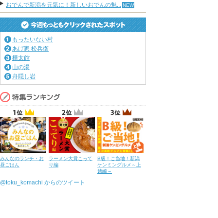
おでんで新潟を元気に！新しいおでんの魅...
もったいない村
あげ家 松兵衛
樺太館
山の湯
舟隠し岩
みんなのランチ・お
ラーメン大賞こって
B級！ご当地！新潟
昼ごはん
り編
ケンミングルメ～上
越編～
@toku_komachi からのツイート