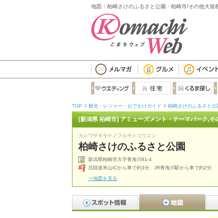
地図：柏崎さけのふるさと公園 - 柏崎市/その他大規
TOP
観光・レジャー・おでかけガイド
柏崎さけのふるさと公
[新潟県 柏崎市] アミューズメント・テーマパーク,そ
カシワザキサケノフルサトコウエン
柏崎さけのふるさと公園
新潟県柏崎市大字青海川81-4
北陸道米山ICから車で約3分、JR青海川駅から車で約2分
⇒地図を見る