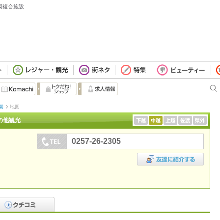
模複合施設
園
地図
の他観光
0257-26-2305