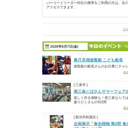
バーコードリーダー対応の携帯をご利用の方は、右
アクセスできます。
ス
2026年8月7日(金)
奥只見湖遊覧船 こども船長
遊覧船の船長さんのお仕事にチャ
続
[ 三条市 ]
燕三条じばさんサマーフェア20
楽しく作る体験も！燕三条ならで
盛りだくさんの9日間
続
[ 新潟市秋葉区 ]
企画展示「食虫植物 第2部 食