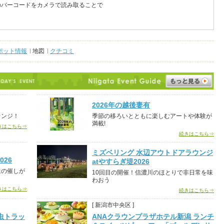
のバーコードをカメラで読み取ることで
ポット情報
地図
クチコミ
2026年の越後妻有
レンジ！
季節の移ろいとともに楽しむアートや体験が
満載!
きはこちら⇒
続きはこちら⇒
ミズベリング 水辺アウトドアラウンジ
26
atやすらぎ堤2026
はの催しが
10回目の開催！信濃川のほとりで非日常を味
わおう
きはこちら⇒
続きはこちら⇒
[ 新潟市中央区 ]
虫トラッ
ANAクラウンプラザホテル新潟 ランチ