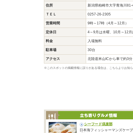
住所
新潟県柏崎市大字青海川81
ＴＥＬ
0257-26-2305
営業時間
9時～17時（4月～12月）
定休日
4～9月は水曜、10月～12
料金
入場無料
駐車場
30台
アクセス
北陸道米山ICから車で約3分
※このスポットの掲載情報に誤りがある場合は、こちらよりお知ら
シーフード倶楽部
日本海フィッシャーマンズケープ