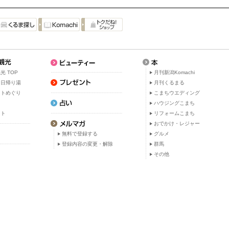
光 TOP
月刊新潟Komachi
・日帰り湯
月刊くるまる
ットめぐり
こまちウエディング
ト
ハウジングこまち
ット
リフォームこまち
おでかけ・レジャー
無料で登録する
グルメ
登録内容の変更・解除
群馬
その他