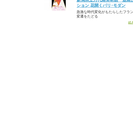
新潟県立万代島美術館 鹿島
ション 花開くパリ･モダン
急激な時代変化がもたらしたフラ
変遷をたどる
続