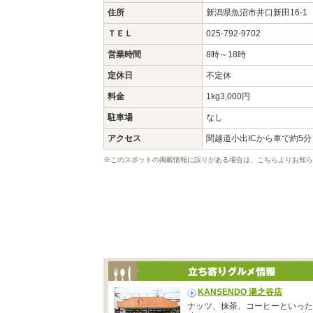
住所
新潟県魚沼市井口新田16-
ＴＥＬ
025-792-9702
営業時間
8時～18時
定休日
不定休
料金
1kg3,000円
駐車場
なし
アクセス
関越道小出ICから車で約5分
※このスポットの掲載情報に誤りがある場合は、こちらよりお知ら
KANSENDO 湯之谷店
ナッツ、抹茶、コーヒーといった