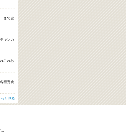
ーまで豊
チキンカ
れこれ欲
各種定食
もっと見る
ど…