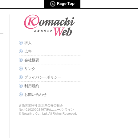
求人
広告
会社概要
リンク
プライバシーポリシー
利用規約
お問い合わせ
古物営業許可 新潟県公安委員会
No.461020002467(株)ニューズ･ライン
© Newsline Co., Ltd. All Rights Reserved.