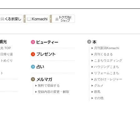
光 TOP
月刊新潟Komachi
・日帰り湯
月刊くるまる
ットめぐり
こまちウエディング
ト
ハウジングこまち
ット
リフォームこまち
おでかけ・レジャー
無料で登録する
グルメ
登録内容の変更・解除
群馬
その他