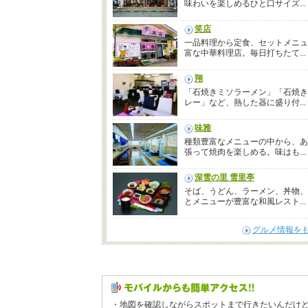
味わいを楽しめるひと口サイズ...
笑店
一品料理から定食、セットメニュ
富な中華料理店。毎日打ちたて...
翔
「石焼きミソラーメン」「石焼き
レー」など、熱した器に盛り付...
味雅
種類豊富なメニューの中から、あ
張って焼肉を楽しめる。味はも...
深雪の里 雪里亭
そば、うどん、ラーメン、丼物、
とメニューが豊富な和風レスト...
グルメ情報を
・地図を確認しながらスポットまで行きたいんだけ