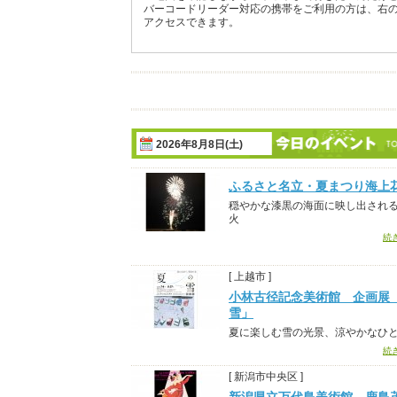
バーコードリーダー対応の携帯をご利用の方は、右
アクセスできます。
2026年8月8日(土)
ふるさと名立・夏まつり海上
穏やかな漆黒の海面に映し出され
火
続
[ 上越市 ]
小林古径記念美術館 企画展
雪」
夏に楽しむ雪の光景、涼やかなひ
続
[ 新潟市中央区 ]