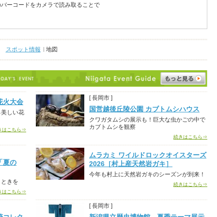
のバーコードをカメラで読み取ることで
スポット情報
地図
[ 長岡市 ]
花火大会
国営越後丘陵公園 カブトムシハウス
る美しい花
クワガタムシの展示も！巨大な虫かごの中で
カブトムシを観察
きはこちら⇒
続きはこちら⇒
ムラカミ ワイルドロックオイスターズ
「夏の
2026［村上産天然岩ガキ］
今年も村上に天然岩ガキのシーズンが到来！
とときを
続きはこちら⇒
きはこちら⇒
[ 長岡市 ]