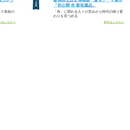
茂コレク
新潟県立歴史博物館 夏季テーマ展示
「初公開 布 新収蔵品」
ンス美術の
「布」に関わる人々の営みから時代の移り変
わりを見つめる
きはこちら⇒
続きはこちら⇒