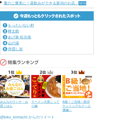
夏のご褒美に！昼飲みができる新潟のお店...
もったいない村
樺太館
あげ家 松兵衛
山の湯
舟隠し岩
みんなのランチ・お
ラーメン大賞こって
B級！ご当地！新潟
昼ごはん
り編
ケンミングルメ～上
越編～
@toku_komachi からのツイート