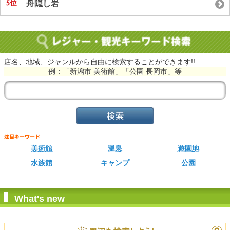
舟隠し岩
店名、地域、ジャンルから自由に検索することができます!!
例：「新潟市 美術館」「公園 長岡市」等
美術館
温泉
遊園地
水族館
キャンプ
公園
What's new