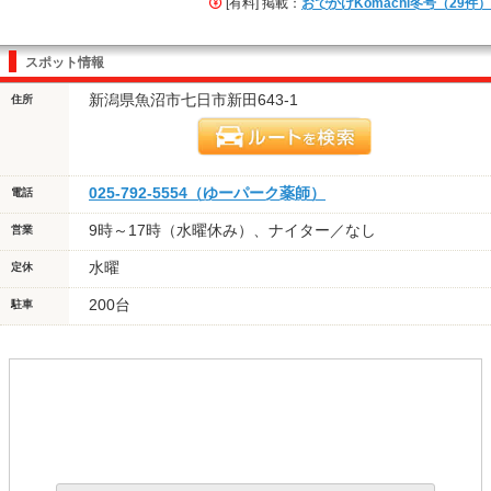
[有料] 掲載：
おでかけKomachi冬号（29件）
スポット情報
新潟県魚沼市七日市新田643-1
住所
025-792-5554（ゆーパーク薬師）
電話
9時～17時（水曜休み）、ナイター／なし
営業
水曜
定休
200台
駐車