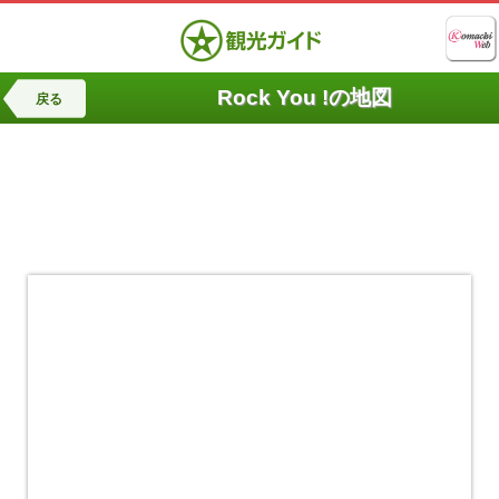
Rock You !の地図
戻る