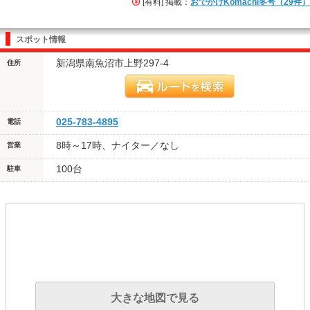
[有料] 掲載：
おでかけKomachi冬号（29件）
スポット情報
新潟県南魚沼市上野297-4
住所
025-783-4895
電話
8時～17時、ナイター／なし
営業
100台
駐車
大きな地図で見る