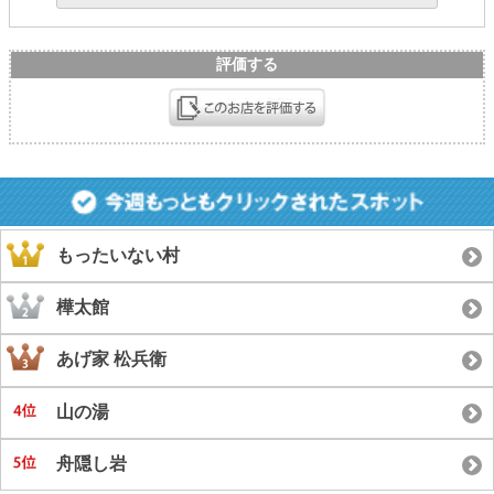
評価する
もったいない村
樺太館
あげ家 松兵衛
山の湯
舟隠し岩