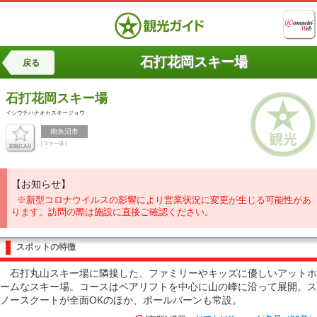
石打花岡スキー場
戻る
石打花岡スキー場
イシウチハナオカスキージョウ
南魚沼市
[ スキー場 ]
【お知らせ】
※新型コロナウイルスの影響により営業状況に変更が生じる可能性があ
ります。訪問の際は施設に直接ご確認ください。
スポットの特徴
石打丸山スキー場に隣接した、ファミリーやキッズに優しいアットホ
ームなスキー場。コースはペアリフトを中心に山の峰に沿って展開。ス
ノースクートが全面OKのほか、ポールバーンも常設。