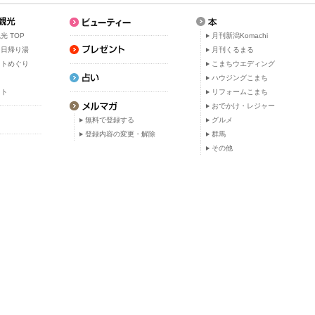
光 TOP
月刊新潟Komachi
・日帰り湯
月刊くるまる
ットめぐり
こまちウエディング
ト
ハウジングこまち
ット
リフォームこまち
おでかけ・レジャー
無料で登録する
グルメ
登録内容の変更・解除
群馬
その他