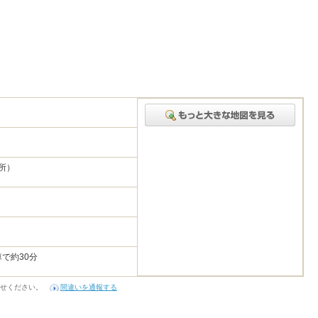
1
務所）
で約30分
せください。
間違いを通報する