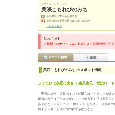
ミサキコモレビノミチ
美咲こもれびのみち
新潟県新潟市中央区美咲町1
北陸自動車道新潟西ICから車で約30分
⇒地図を見る
【お知らせ】
※新型コロナウイルスの影響により営業状況に変更
美咲こもれびのみち のスポット情報
歩くたびに夜景に出合う 絶景夜景・埋没ロード
夜景の場合、鑑賞ポイントが限られてくることが多い
鑑賞の極意は「歩きながら」。小新方面や信濃川河口に
歩きながら自分の“ベストポイント”を探せる。遊歩道
欄干から見る万代方面の夜景もなかなか。