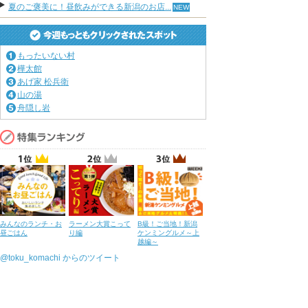
夏のご褒美に！昼飲みができる新潟のお店...
もったいない村
樺太館
あげ家 松兵衛
山の湯
舟隠し岩
みんなのランチ・お
ラーメン大賞こって
B級！ご当地！新潟
昼ごはん
り編
ケンミングルメ～上
越編～
@toku_komachi からのツイート