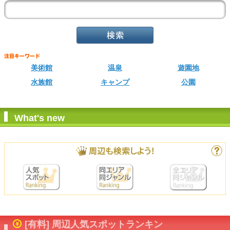
美術館
温泉
遊園地
水族館
キャンプ
公園
What's new
[有料] 周辺人気スポットランキン