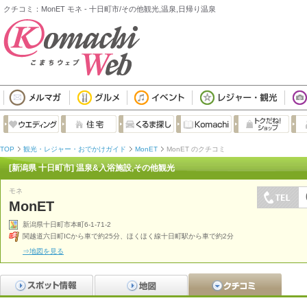
クチコミ：MonET モネ - 十日町市/その他観光,温泉,日帰り温泉
TOP
観光・レジャー・おでかけガイド
MonET
MonET のクチコミ
[新潟県 十日町市] 温泉&入浴施設,その他観光
モネ
MonET
新潟県十日町市本町6-1-71-2
関越道六日町ICから車で約25分、ほくほく線十日町駅から車で約2分
⇒地図を見る