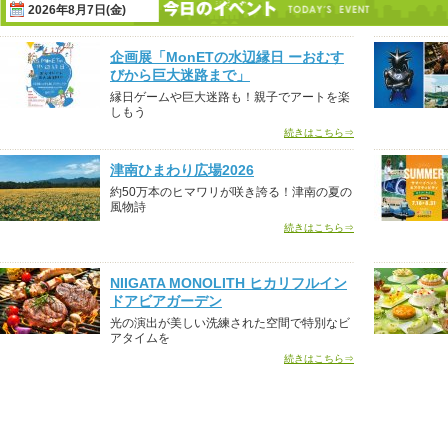
2026年8月7日(金)
企画展「MonETの水辺縁日 ーおむす
びから巨大迷路まで」
縁日ゲームや巨大迷路も！親子でアートを楽
しもう
続きはこちら⇒
津南ひまわり広場2026
約50万本のヒマワリが咲き誇る！津南の夏の
風物詩
続きはこちら⇒
NIIGATA MONOLITH ヒカリフルイン
ドアビアガーデン
光の演出が美しい洗練された空間で特別なビ
アタイムを
続きはこちら⇒