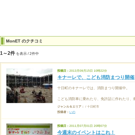
MonET のクチコミ
1～2件
を表示 / 2件中
投稿日：
2013月09月15日 10時22分
キナーレで、こども消防まつり開催
十日町のキナーレでは、消防まつり開催中。
こども消防車に乗れたり、免許証に作れたり、救
ジャンル＆エリア：
/ 十日町市
投稿者：
いの
投稿日：
2011月07月01日 20時07分
今週末のイベントはこれ！