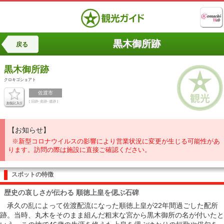
黒木御所跡
戻る
黒木御所跡
クロキゴショアト
佐渡市
[ 旧跡･史跡･遺跡 ]
【お知らせ】
※新型コロナウイルスの影響により営業状況に変更が生じる可能性があ
ります。訪問の際は施設に直接ご確認ください。
スポットの特徴
歴史の哀しさが伝わる 順徳上皇を偲ぶ石碑
承久の乱によって佐渡配流になった順徳上皇が22年間過ごした配所
跡。当時、丸木をそのまま組んだ粗末な宮から黒木御所の名が付いたと