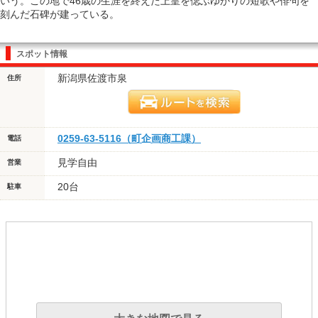
いう。この地で46歳の生涯を終えた上皇を偲ぶゆかりの短歌や俳句を
刻んだ石碑が建っている。
スポット情報
新潟県佐渡市泉
住所
0259-63-5116（町企画商工課）
電話
見学自由
営業
20台
駐車