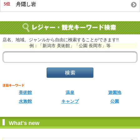
舟隠し岩
店名、地域、ジャンルから自由に検索することができます!!
例：「新潟市 美術館」「公園 長岡市」等
美術館
温泉
遊園地
水族館
キャンプ
公園
What's new