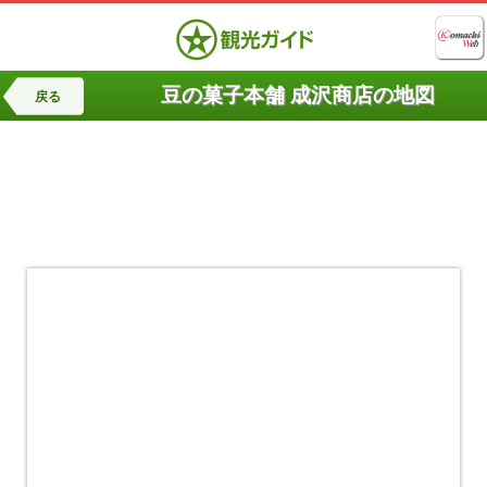
豆の菓子本舗 成沢商店の地図
戻る