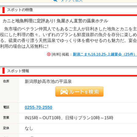
スポットの特徴
カニと地魚料理に定評あり! 魚屋さん直営の温泉ホテル
魚市場のベテラン仲買人でもあるご主人が目利きした地魚とカニを主
役にした料理の数々。いずれのプランも鮮度抜群の魚介を存分に楽しめ
る。硫黄の香り漂う天然温泉でゆっくり体を癒やせるのも魅力だ。宴会
利用の場合は入浴無料に!
[有料] 掲載：
新潟こまち16.10.25-上越宴会（25件）
スポット情報
新潟県妙高市池の平温泉
住所
0255-70-2550
電話
IN15時～OUT10時、日帰りプラン10時～15時
営業
なし
定休