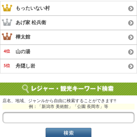
もったいない村
あげ家 松兵衛
樺太館
山の湯
舟隠し岩
店名、地域、ジャンルから自由に検索することができます!!
例：「新潟市 美術館」「公園 長岡市」等