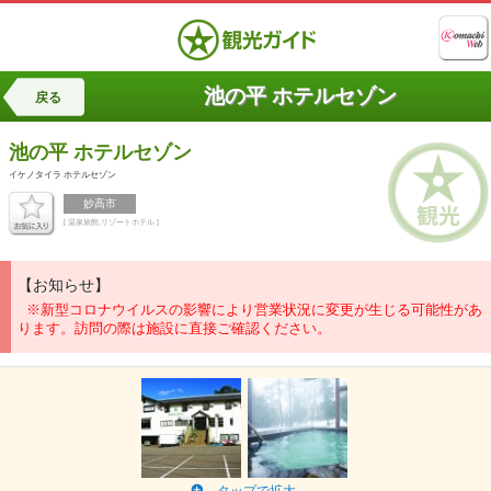
池の平 ホテルセゾン
戻る
池の平 ホテルセゾン
イケノタイラ ホテルセゾン
妙高市
[ 温泉旅館,リゾートホテル ]
【お知らせ】
※新型コロナウイルスの影響により営業状況に変更が生じる可能性があ
ります。訪問の際は施設に直接ご確認ください。
タップで拡大