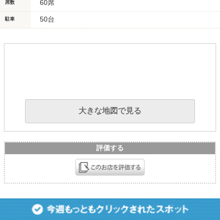
60席
席数
50台
駐車
大きな地図で見る
評価する