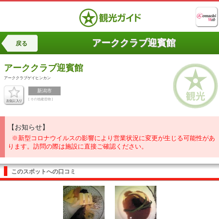
アーククラブ迎賓館
戻る
アーククラブ迎賓館
アーククラブゲイヒンカン
新潟市
[ その他建造物 ]
【お知らせ】
※新型コロナウイルスの影響により営業状況に変更が生じる可能性があ
ります。訪問の際は施設に直接ご確認ください。
このスポットへの口コミ