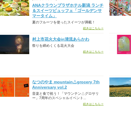
ANAクラウンプラザホテル新潟 ランチ
＆スイーツビュッフェ「ゴールデンサ
マータイム」
夏のフルーツを使ったスイーツが満載！
続きはこちら⇒
村上市花火大会in清流あらかわ
祭りを締めくくる花火大会
続きはこちら⇒
なつのやま mountain△grocery 7th
Anniversary vol.2
音楽と食で祝う！「マウンテン△グロサリ
ー」7周年のスペシャルイベント...
続きはこちら⇒