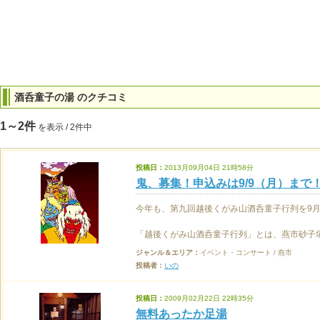
酒呑童子の湯 のクチコミ
1～2件
を表示 / 2件中
投稿日：
2013月09月04日 21時58分
鬼、募集！申込みは9/9（月）まで
今年も、第九回越後くがみ山酒呑童子行列を9月29
「越後くがみ山酒呑童子行列」とは、燕市砂子塚で
ジャンル＆エリア：
イベント・コンサート / 燕市
投稿者：
いの
投稿日：
2009月02月22日 22時35分
無料あったか足湯