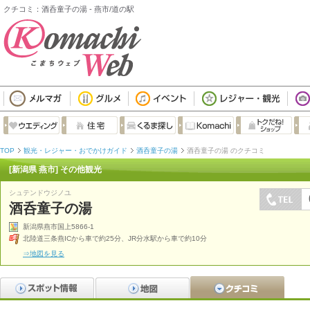
クチコミ：酒呑童子の湯 - 燕市/道の駅
TOP
観光・レジャー・おでかけガイド
酒呑童子の湯
酒呑童子の湯 のクチコミ
[新潟県 燕市] その他観光
シュテンドウジノユ
酒呑童子の湯
新潟県燕市国上5866-1
北陸道三条燕ICから車で約25分、JR分水駅から車で約10分
⇒地図を見る